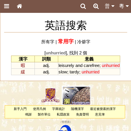
普
粵
英語搜索
常用字
所有字
|
|
冷僻字
[
unhurried
], 找到 2 個
漢字
詞類
意義
暇
adj.
leisurely
and
carefree
;
unhurried
緩
adj.
slow
;
tardy
;
unhurried
新手入門
使用凡例
字庫統計
隨機漢字
最近被搜索的漢字
鳴謝
製作單位
私隱政策
免責聲明
意見簿
（
管理員
）