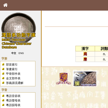
漢字
詞類
廌
n.
中文
ENG
字形
麐
n.
部首索引
筆畫索引
甲骨部件表
金文部件表
形義源流通解
字音
粵語音節表
粵語聲母表
粵語韻母表