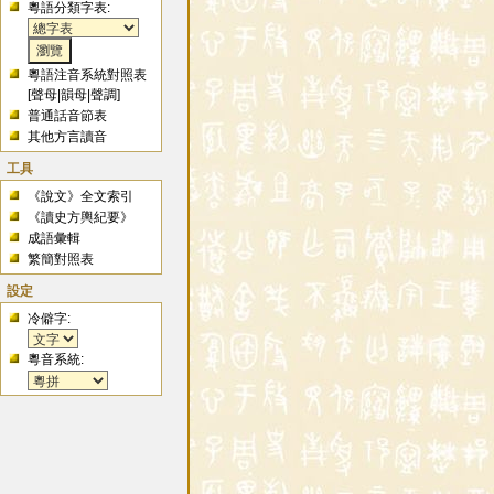
粵語分類字表:
粵語注音系統對照表
[
聲母
|
韻母
|
聲調
]
普通話音節表
其他方言讀音
工具
《說文》全文索引
《讀史方輿紀要》
成語彙輯
繁簡對照表
設定
冷僻字:
粵音系統: