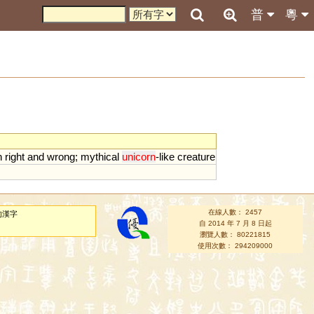
普
粵
n
right
and
wrong
;
mythical
unicorn
-
like
creature
在線人數： 2457
的漢字
自 2014 年 7 月 8 日起
瀏覽人數： 80221815
使用次數： 294209000