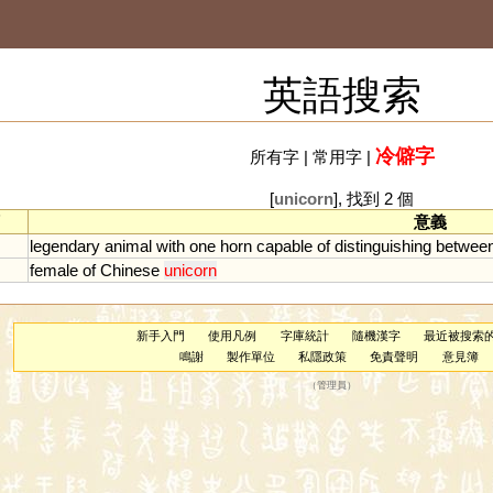
英語搜索
冷僻字
所有字
|
常用字
|
[
unicorn
], 找到 2 個
意義
legendary
animal
with
one
horn
capable
of
distinguishing
betwee
female
of
Chinese
unicorn
新手入門
使用凡例
字庫統計
隨機漢字
最近被搜索
鳴謝
製作單位
私隱政策
免責聲明
意見簿
（
管理員
）