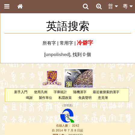
普
粵
英語搜索
冷僻字
所有字
|
常用字
|
[
unpolished
], 找到 0 個
新手入門
使用凡例
字庫統計
隨機漢字
最近被搜索的漢字
鳴謝
製作單位
私隱政策
免責聲明
意見簿
（
管理員
）
在線人數： 3242
自 2014 年 7 月 8 日起