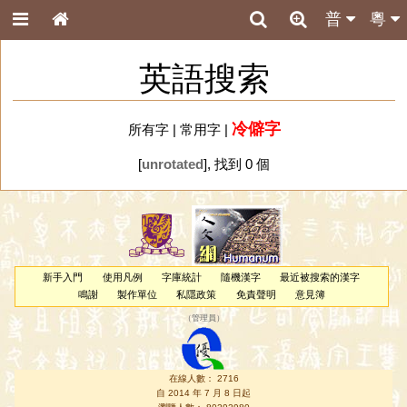
普
粵
英語搜索
冷僻字
所有字
|
常用字
|
[
unrotated
], 找到 0 個
新手入門
使用凡例
字庫統計
隨機漢字
最近被搜索的漢字
鳴謝
製作單位
私隱政策
免責聲明
意見簿
（
管理員
）
在線人數： 2716
自 2014 年 7 月 8 日起