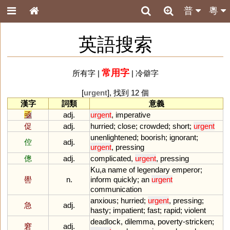
普
粵
英語搜索
常用字
所有字
|
|
冷僻字
[
urgent
], 找到 12 個
漢字
詞類
意義
亟
adj.
urgent
,
imperative
促
adj.
hurried
;
close
;
crowded
;
short
;
urgent
unenlightened
;
boorish
;
ignorant
;
倥
adj.
urgent
,
pressing
傯
adj.
complicated
,
urgent
,
pressing
Ku
,
a
name
of
legendary
emperor
;
嚳
n.
inform
quickly
;
an
urgent
communication
anxious
;
hurried
;
urgent
,
pressing
;
急
adj.
hasty
;
impatient
;
fast
;
rapid
;
violent
deadlock
,
dilemma
,
poverty
-
stricken
;
窘
adj.