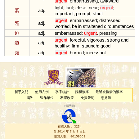
urgent
;
embarrassing
,
awkward
tight
,
taut
;
close
,
near
;
urgent
;
緊
adj.
important
;
prompt
;
strict
urgent
;
embarrassed
;
distressed
;
蹙
adj.
worried
,
be
in
straitened
circumstances
迫
adj.
embarrassed
;
urgent
,
pressing
urgent
;
forceful
,
vigorous
,
strong
and
遒
adj.
healthy
;
firm
,
staunch
;
good
頻
adj.
urgent
;
hurried
;
incessant
新手入門
使用凡例
字庫統計
隨機漢字
最近被搜索的漢字
鳴謝
製作單位
私隱政策
免責聲明
意見簿
（
管理員
）
在線人數： 3234
自 2014 年 7 月 8 日起
瀏覽人數： 80159003