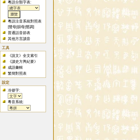
粵語分類字表:
粵語注音系統對照表
[
聲母
|
韻母
|
聲調
]
普通話音節表
其他方言讀音
工具
《說文》全文索引
《讀史方輿紀要》
成語彙輯
繁簡對照表
設定
冷僻字:
粵音系統: