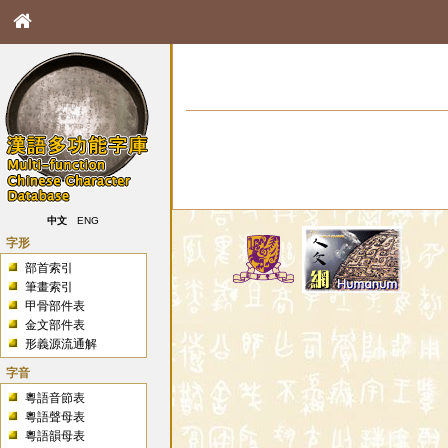
中文
ENG
字形
部首索引
筆畫索引
甲骨部件表
金文部件表
形義源流通解
字音
粵語音節表
粵語聲母表
粵語韻母表