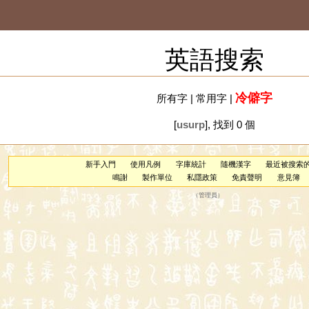
英語搜索
冷僻字
所有字
|
常用字
|
[
usurp
], 找到 0 個
新手入門
使用凡例
字庫統計
隨機漢字
最近被搜索
鳴謝
製作單位
私隱政策
免責聲明
意見簿
（
管理員
）