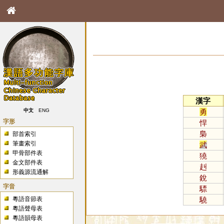
漢字
勇
中文
ENG
字形
悍
梟
部首索引
筆畫索引
武
甲骨部件表
獟
金文部件表
赳
形義源流通解
銳
字音
驃
粵語音節表
驍
粵語聲母表
粵語韻母表