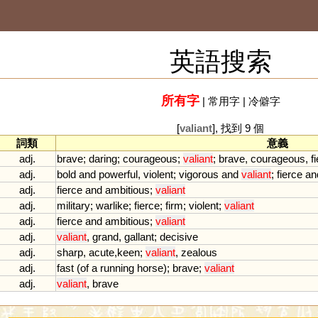
英語搜索
所有字
|
常用字
|
冷僻字
[
valiant
], 找到 9 個
詞類
意義
adj.
brave
;
daring
;
courageous
;
valiant
;
brave
,
courageous
,
f
adj.
bold
and
powerful
,
violent
;
vigorous
and
valiant
;
fierce
an
adj.
fierce
and
ambitious
;
valiant
adj.
military
;
warlike
;
fierce
;
firm
;
violent
;
valiant
adj.
fierce
and
ambitious
;
valiant
adj.
valiant
,
grand
,
gallant
;
decisive
adj.
sharp
,
acute
,
keen
;
valiant
,
zealous
adj.
fast
(
of
a
running
horse
);
brave
;
valiant
adj.
valiant
,
brave