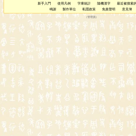
新手入門
使用凡例
字庫統計
隨機漢字
最近被搜索
鳴謝
製作單位
私隱政策
免責聲明
意見簿
（
管理員
）