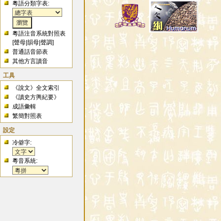
粵語分類字表:
粵語注音系統對照表
[
聲母
|
韻母
|
聲調
]
普通話音節表
其他方言讀音
工具
《說文》全文索引
《讀史方輿紀要》
成語彙輯
繁簡對照表
設定
冷僻字:
粵音系統: