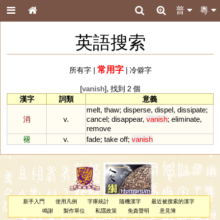
普
粵
英語搜索
常用字
所有字
|
|
冷僻字
[
vanish
], 找到 2 個
漢字
詞類
意義
melt
,
thaw
;
disperse
,
dispel
,
dissipate
;
消
v.
cancel
;
disappear
,
vanish
;
eliminate
,
remove
褪
v.
fade
;
take
off
;
vanish
新手入門
使用凡例
字庫統計
隨機漢字
最近被搜索的漢字
鳴謝
製作單位
私隱政策
免責聲明
意見簿