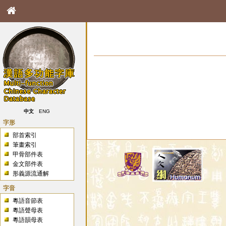
中文
ENG
字形
部首索引
筆畫索引
甲骨部件表
金文部件表
形義源流通解
字音
粵語音節表
粵語聲母表
粵語韻母表