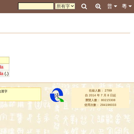
普
粵
da
da
(.)
在線人數： 2789
的漢字
自 2014 年 7 月 8 日起
瀏覽人數： 80215308
使用次數： 294196033