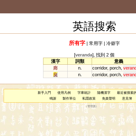
英語搜索
所有字
|
常用字
|
冷僻字
[
veranda
], 找到 2 個
漢字
詞類
意義
廊
n.
corridor
,
porch
,
veran
良
n.
corridor
,
porch
,
veran
新手入門
使用凡例
字庫統計
隨機漢字
最近被搜索
鳴謝
製作單位
私隱政策
免責聲明
意見簿
（
管理員
）