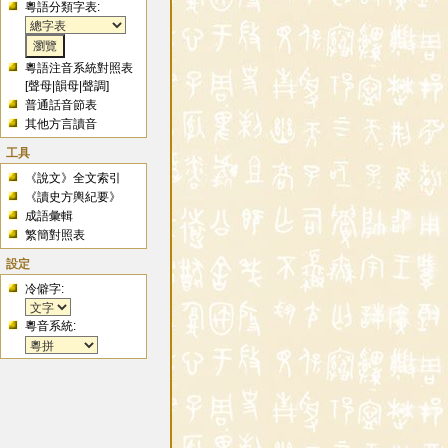
粵語分類字表:
粵語注音系統對照表
[
聲母
|
韻母
|
聲調
]
普通話音節表
其他方言讀音
工具
《說文》全文索引
《讀史方輿紀要》
成語彙輯
繁簡對照表
設定
冷僻字:
粵音系統: