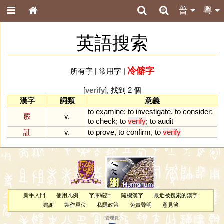
普
粵
英語搜索
冷僻字
所有字
|
常用字
|
[
verify
], 找到 2 個
漢字
詞類
意義
to
examine
;
to
investigate
,
to
consider
;
覈
v.
to
check
;
to
verify
;
to
audit
証
v.
to
prove
,
to
confirm
,
to
verify
新手入門
使用凡例
字庫統計
隨機漢字
最近被搜索的漢字
鳴謝
製作單位
私隱政策
免責聲明
意見簿
（
管理員
）