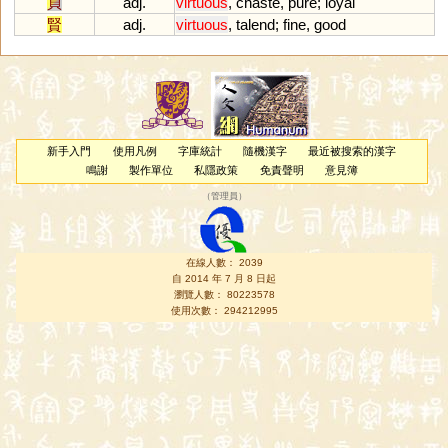
貞
adj.
virtuous
,
chaste
,
pure
;
loyal
賢
adj.
virtuous
,
talend
;
fine
,
good
新手入門
使用凡例
字庫統計
隨機漢字
最近被搜索的漢字
鳴謝
製作單位
私隱政策
免責聲明
意見簿
（
管理員
）
在線人數： 2039
自 2014 年 7 月 8 日起
瀏覽人數： 80223578
使用次數： 294212995