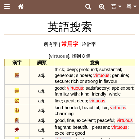
普
粵
英語搜索
常用字
所有字
|
|
冷僻字
[
virtuous
], 找到 8 個
漢字
詞類
意義
thick
;
deep
;
profound
;
substantial
;
厚
adj.
generous
;
sincere
;
virtuous
;
genuine
;
secure
;
rich
or
strong
in
flavour
good
;
virtuous
;
satisfactory
;
apt
;
expert
;
善
adj.
familiar
with
;
kind
,
friendly
;
whole
懿
adj.
fine
;
great
;
deep
;
virtuous
kind
-
hearted
;
beautiful
,
fair
;
virtuous
,
淑
adj.
charming
良
adj.
good
,
fine
,
excellent
;
peaceful
;
virtuous
fragrant
;
beautiful
;
pleasant
;
virtuous
;
芳
adj.
excellent
;
good