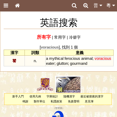
普
粵
英語搜索
所有字
|
常用字
|
冷僻字
[
voracious
], 找到 1 個
漢字
詞類
意義
a
mythical
ferocious
animal
;
voracious
饕
n.
eater
;
glutton
;
gourmand
新手入門
使用凡例
字庫統計
隨機漢字
最近被搜索的漢字
鳴謝
製作單位
私隱政策
免責聲明
意見簿
（
管理員
）