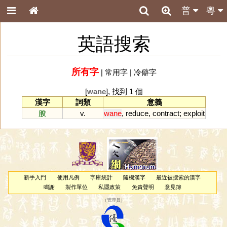
普
粵
英語搜索
所有字
|
常用字
|
冷僻字
[
wane
], 找到 1 個
漢字
詞類
意義
朘
v.
wane
,
reduce
,
contract
;
exploit
新手入門
使用凡例
字庫統計
隨機漢字
最近被搜索的漢字
鳴謝
製作單位
私隱政策
免責聲明
意見簿
（
管理員
）