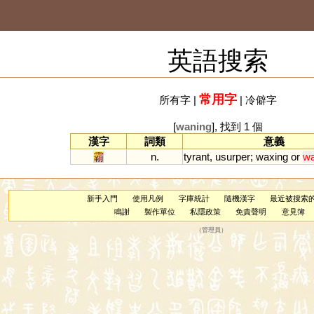
英語搜索
常用字
所有字
|
|
冷僻字
[
waning
], 找到 1 個
漢字
詞類
意義
霸
n.
tyrant
,
usurper
;
waxing
or
wa
新手入門
使用凡例
字庫統計
隨機漢字
最近被搜索
鳴謝
製作單位
私隱政策
免責聲明
意見簿
（
管理員
）