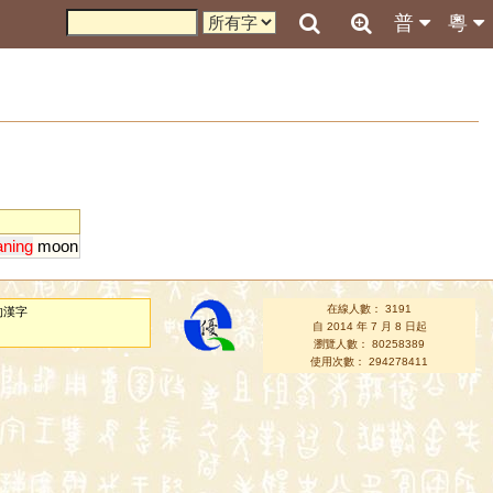
普
粵
ning
moon
在線人數： 3191
的漢字
自 2014 年 7 月 8 日起
瀏覽人數： 80258389
使用次數： 294278411