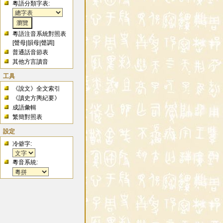
粵語分類字表:
粵語注音系統對照表
[
聲母
|
韻母
|
聲調
]
普通話音節表
其他方言讀音
工具
《說文》全文索引
《讀史方輿紀要》
成語彙輯
繁簡對照表
設定
冷僻字:
粵音系統: