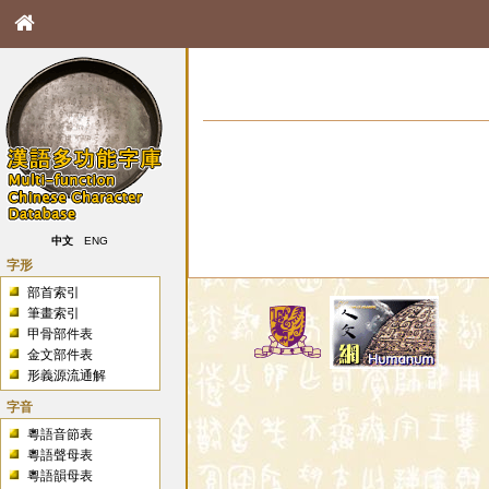
中文
ENG
字形
部首索引
筆畫索引
甲骨部件表
金文部件表
形義源流通解
字音
粵語音節表
粵語聲母表
粵語韻母表