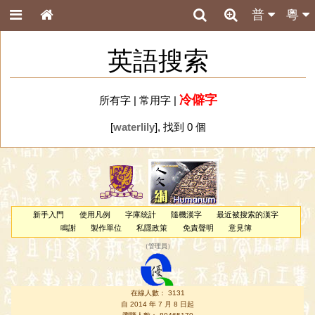
普
粵
英語搜索
冷僻字
所有字
|
常用字
|
[
waterlily
], 找到 0 個
新手入門
使用凡例
字庫統計
隨機漢字
最近被搜索的漢字
鳴謝
製作單位
私隱政策
免責聲明
意見簿
（
管理員
）
在線人數： 3131
自 2014 年 7 月 8 日起