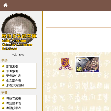
中文
ENG
字形
部首索引
筆畫索引
甲骨部件表
金文部件表
形義源流通解
字音
粵語音節表
粵語聲母表
粵語韻母表