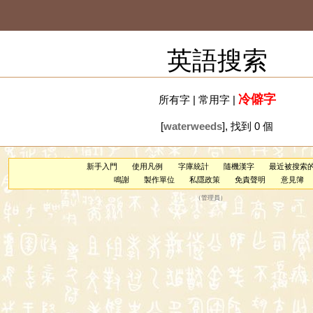
英語搜索
冷僻字
所有字
|
常用字
|
[
waterweeds
], 找到 0 個
新手入門
使用凡例
字庫統計
隨機漢字
最近被搜索
鳴謝
製作單位
私隱政策
免責聲明
意見簿
（
管理員
）