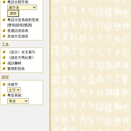
粵語分類字表:
粵語注音系統對照表
[
聲母
|
韻母
|
聲調
]
普通話音節表
其他方言讀音
工具
《說文》全文索引
《讀史方輿紀要》
成語彙輯
繁簡對照表
設定
冷僻字:
粵音系統: