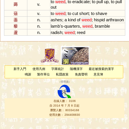
to
weed
,
to
eradicate
;
to
pull
up
,
to
pull
薅
v.
out
薙
v.
to
weed
;
to
cut
short
;
to
shave
藎
n.
ashes
;
a
kind
of
weed
;
hispid
arthraxon
藜
n.
lamb
'
s
-
quarters
,
weed
,
bramble
蘆
n.
radish
;
weed
;
reed
新手入門
使用凡例
字庫統計
隨機漢字
最近被搜索的漢字
鳴謝
製作單位
私隱政策
免責聲明
意見簿
（
管理員
）
在線人數： 3106
自 2014 年 7 月 8 日起
瀏覽人數： 80334168
使用次數： 294408830