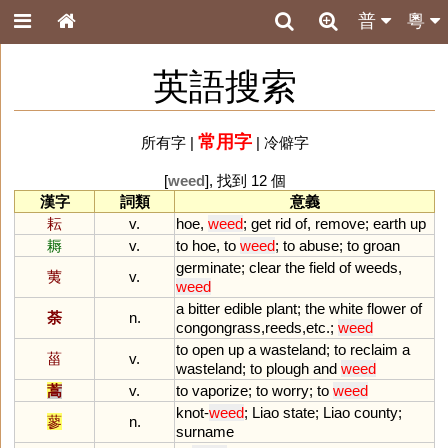
普
粵
英語搜索
常用字
所有字
|
|
冷僻字
[
weed
], 找到 12 個
漢字
詞類
意義
耘
v.
hoe
,
weed
;
get
rid
of
,
remove
;
earth
up
耨
v.
to
hoe
,
to
weed
;
to
abuse
;
to
groan
germinate
;
clear
the
field
of
weeds
,
荑
v.
weed
a
bitter
edible
plant
;
the
white
flower
of
荼
n.
congongrass
,
reeds
,
etc
.;
weed
to
open
up
a
wasteland
;
to
reclaim
a
菑
v.
wasteland
;
to
plough
and
weed
蒿
v.
to
vaporize
;
to
worry
;
to
weed
knot
-
weed
;
Liao
state
;
Liao
county
;
蓼
n.
surname