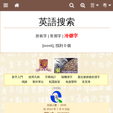
普
粵
英語搜索
冷僻字
所有字
|
常用字
|
[
week
], 找到 0 個
新手入門
使用凡例
字庫統計
隨機漢字
最近被搜索的漢字
鳴謝
製作單位
私隱政策
免責聲明
意見簿
（
管理員
）
在線人數： 3240
自 2014 年 7 月 8 日起