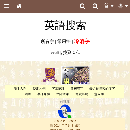
普
粵
英語搜索
冷僻字
所有字
|
常用字
|
[
weft
], 找到 0 個
新手入門
使用凡例
字庫統計
隨機漢字
最近被搜索的漢字
鳴謝
製作單位
私隱政策
免責聲明
意見簿
（
管理員
）
在線人數： 2585
自 2014 年 7 月 8 日起