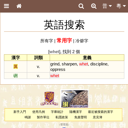
普
粵
英語搜索
常用字
所有字
|
|
冷僻字
[
whet
], 找到 2 個
漢字
詞類
意義
grind
,
sharpen
,
whet
,
discipline
,
厲
v.
oppress
硎
v.
whet
新手入門
使用凡例
字庫統計
隨機漢字
最近被搜索的漢字
鳴謝
製作單位
私隱政策
免責聲明
意見簿
（
管理員
）