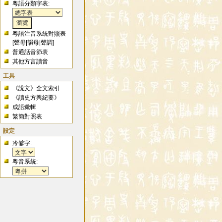
粵語分類字表:
粵語注音系統對照表
[
聲母
|
韻母
|
聲調
]
普通話音節表
其他方言讀音
工具
《說文》全文索引
《讀史方輿紀要》
成語彙輯
繁簡對照表
設定
冷僻字:
粵音系統: