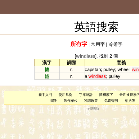
英語搜索
所有字
|
常用字
|
冷僻字
[
windlass
], 找到 2 個
漢字
詞類
意義
轆
n.
capstan
;
pulley
;
wheel
;
win
轤
n.
a
windlass
;
pulley
新手入門
使用凡例
字庫統計
隨機漢字
最近被搜索
鳴謝
製作單位
私隱政策
免責聲明
意見簿
（
管理員
）