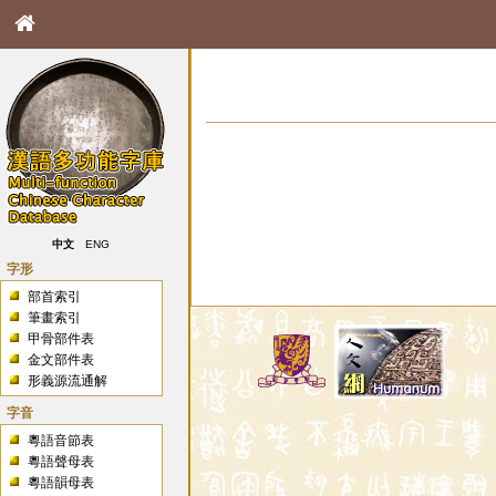
中文
ENG
字形
部首索引
筆畫索引
甲骨部件表
金文部件表
形義源流通解
字音
粵語音節表
粵語聲母表
粵語韻母表