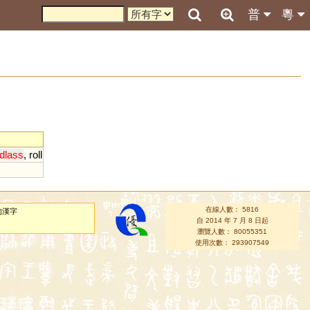
普
粵
dlass
,
roll
在線人數： 5816
的漢字
自 2014 年 7 月 8 日起
瀏覽人數： 80055351
使用次數： 293907549