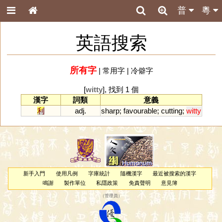
普
粵
英語搜索
所有字
|
常用字
|
冷僻字
[
witty
], 找到 1 個
漢字
詞類
意義
利
adj.
sharp
;
favourable
;
cutting
;
witty
新手入門
使用凡例
字庫統計
隨機漢字
最近被搜索的漢字
鳴謝
製作單位
私隱政策
免責聲明
意見簿
（
管理員
）