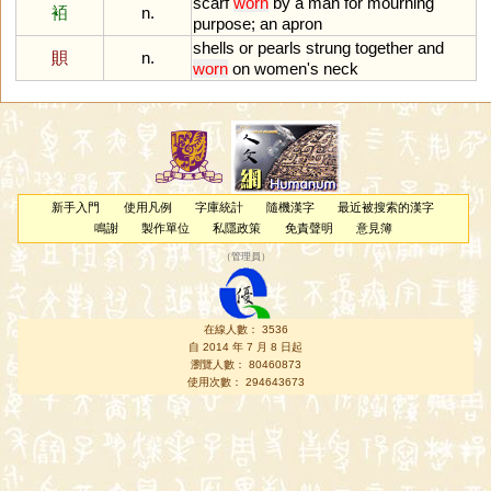
scarf
worn
by
a
man
for
mourning
袹
n.
purpose
;
an
apron
shells
or
pearls
strung
together
and
賏
n.
worn
on
women
'
s
neck
新手入門
使用凡例
字庫統計
隨機漢字
最近被搜索的漢字
鳴謝
製作單位
私隱政策
免責聲明
意見簿
（
管理員
）
在線人數： 3536
自 2014 年 7 月 8 日起
瀏覽人數： 80460873
使用次數： 294643673