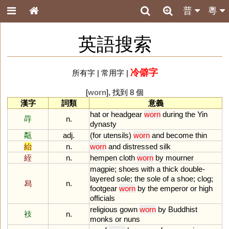
普
粵
英語搜索
冷僻字
所有字
|
常用字
|
[
worn
], 找到 8 個
漢字
詞類
意義
hat
or
headgear
worn
during
the
Yin
冔
n.
dynasty
甐
adj.
(
for
utensils
)
worn
and
become
thin
紿
n.
worn
and
distressed
silk
絰
n.
hempen
cloth
worn
by
mourner
magpie
;
shoes
with
a
thick
double
-
layered
sole
;
the
sole
of
a
shoe
;
clog
;
舄
n.
footgear
worn
by
the
emperor
or
high
officials
religious
gown
worn
by
Buddhist
衼
n.
monks
or
nuns