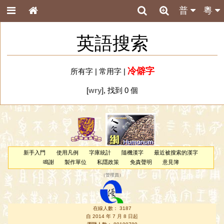
普
粵
英語搜索
冷僻字
所有字
|
常用字
|
[
wry
], 找到 0 個
新手入門
使用凡例
字庫統計
隨機漢字
最近被搜索的漢字
鳴謝
製作單位
私隱政策
免責聲明
意見簿
（
管理員
）
在線人數： 3187
自 2014 年 7 月 8 日起