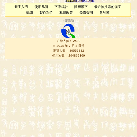
新手入門
使用凡例
字庫統計
隨機漢字
最近被搜索的漢字
鳴謝
製作單位
私隱政策
免責聲明
意見簿
（
管理員
）
在線人數： 2590
自 2014 年 7 月 8 日起
瀏覽人數： 80556882
使用次數： 294862369