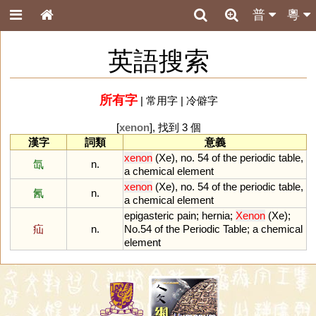
普
粵
英語搜索
所有字
|
常用字
|
冷僻字
[
xenon
], 找到 3 個
漢字
詞類
意義
xenon
(
Xe
),
no
.
54
of
the
periodic
table
,
氙
n.
a
chemical
element
xenon
(
Xe
),
no
.
54
of
the
periodic
table
,
氥
n.
a
chemical
element
epigasteric
pain
;
hernia
;
Xenon
(
Xe
);
疝
n.
No
.
54
of
the
Periodic
Table
;
a
chemical
element