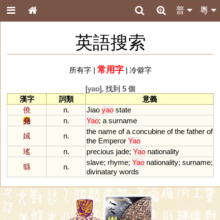
普
粵
英語搜索
常用字
所有字
|
|
冷僻字
[
yao
], 找到 5 個
漢字
詞類
意義
僥
n.
Jiao
yao
state
堯
n.
Yao
;
a
surname
the
name
of
a
concubine
of
the
father
of
娀
n.
the
Emperor
Yao
瑤
n.
precious
jade
;
Yao
nationality
slave
;
rhyme
;
Yao
nationality
;
surname
;
繇
n.
divinatary
words