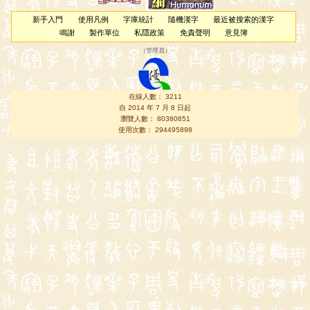
新手入門
使用凡例
字庫統計
隨機漢字
最近被搜索的漢字
鳴謝
製作單位
私隱政策
免責聲明
意見簿
（
管理員
）
在線人數： 3211
自 2014 年 7 月 8 日起
瀏覽人數： 80380651
使用次數： 294495898