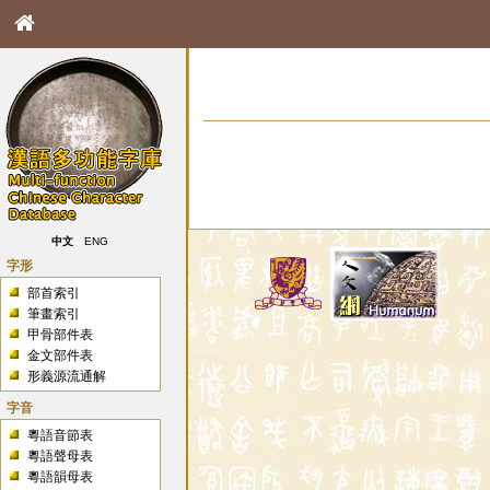
中文
ENG
字形
部首索引
筆畫索引
甲骨部件表
金文部件表
形義源流通解
字音
粵語音節表
粵語聲母表
粵語韻母表