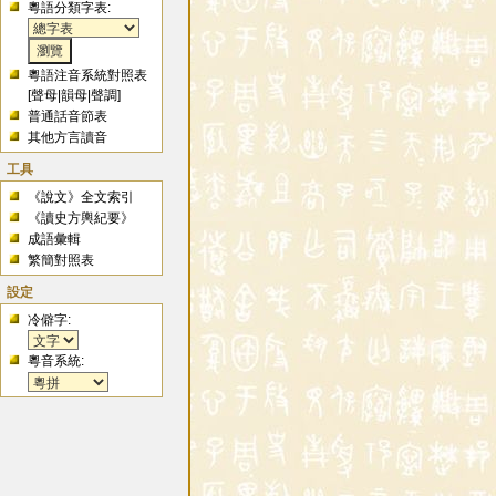
粵語分類字表:
粵語注音系統對照表
[
聲母
|
韻母
|
聲調
]
普通話音節表
其他方言讀音
工具
《說文》全文索引
《讀史方輿紀要》
成語彙輯
繁簡對照表
設定
冷僻字:
粵音系統: