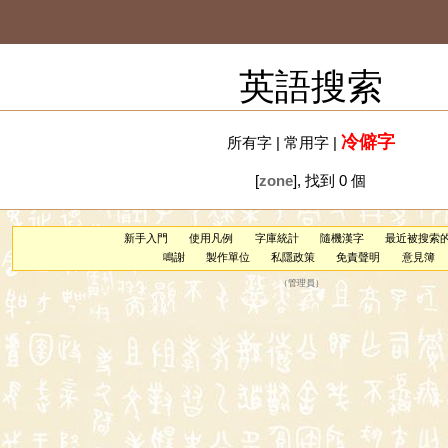
英語搜索
冷僻字
所有字
|
常用字
|
[
zone
], 找到 0 個
新手入門
使用凡例
字庫統計
隨機漢字
最近被搜索
鳴謝
製作單位
私隱政策
免責聲明
意見簿
（
管理員
）