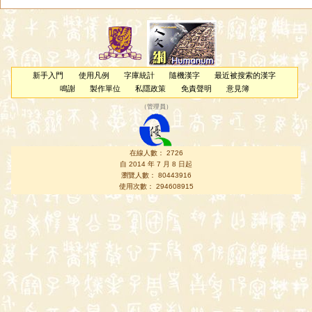
新手入門
使用凡例
字庫統計
隨機漢字
最近被搜索的漢字
鳴謝
製作單位
私隱政策
免責聲明
意見簿
（
管理員
）
在線人數： 2726
自 2014 年 7 月 8 日起
瀏覽人數： 80443916
使用次數： 294608915