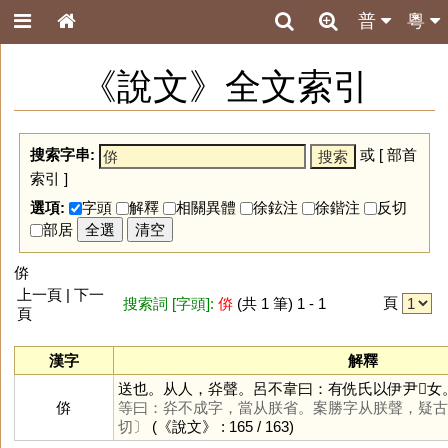
普
粵
《說文》全文索引
搜索字串:
或 [
部首
索引
]
選項:
字頭
解釋
相關異體
徐鉉注
徐鍇注
反切
部居
全選
清空
㑞
上一頁 | 下一
頁
搜索詞 [字頭]:
㑞
(共 1 筆) 1 - 1
頁
漢字
解釋
送也。从人，灷聲。呂不韋曰：有侁氏以伊尹𠈪女
㑞
等曰：灷不成字，當从朕省。案勝字从朕聲，疑古者
切〕
(《說文》 : 165 / 163)