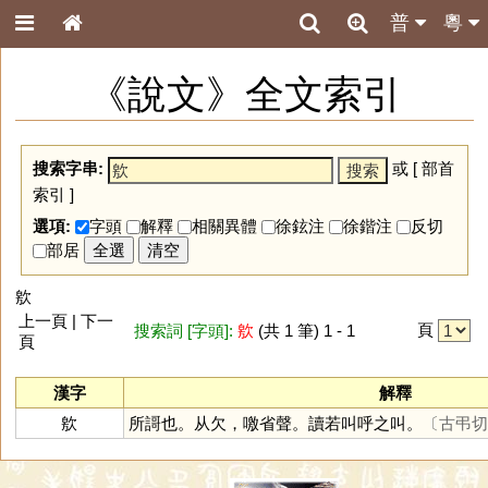
普
粵
《說文》全文索引
搜索字串:
或 [
部首
索引
]
選項:
字頭
解釋
相關異體
徐鉉注
徐鍇注
反切
部居
全選
清空
㰾
上一頁 | 下一
頁
搜索詞 [字頭]:
㰾
(共 1 筆) 1 - 1
頁
漢字
解釋
㰾
所謌也。从欠，噭省聲。讀若叫呼之叫。
〔古弔切