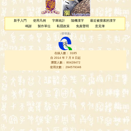
新手入門
使用凡例
字庫統計
隨機漢字
最近被搜索的漢字
鳴謝
製作單位
私隱政策
免責聲明
意見簿
（
管理員
）
在線人數： 3185
自 2014 年 7 月 8 日起
瀏覽人數： 80428472
使用次數： 294579346