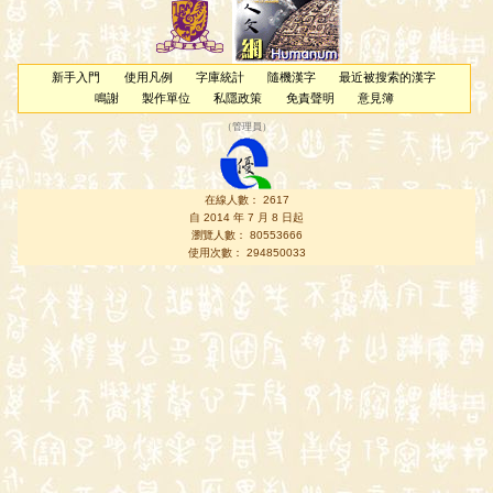
新手入門
使用凡例
字庫統計
隨機漢字
最近被搜索的漢字
鳴謝
製作單位
私隱政策
免責聲明
意見簿
（
管理員
）
在線人數： 2617
自 2014 年 7 月 8 日起
瀏覽人數： 80553666
使用次數： 294850033