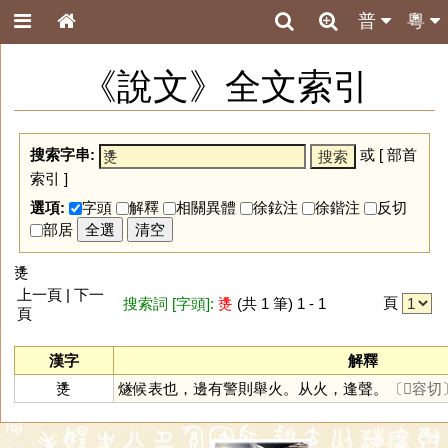
普
粵
《說文》全文索引
搜索字串:
或 [
部首
索引
]
選項:
字頭
解釋
相關異體
徐鉉注
徐鍇注
反切
部居
全選
清空
㷭
上一頁 | 下一
頁
搜索詞 [字頭]:
㷭
(共 1 筆) 1 - 1
頁
漢字
解釋
㷭
燧候表也，邊有警則舉火。从火，逢聲。
〔𢾭容切