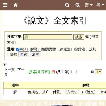
普
粵
《說文》全文索引
搜索字串:
或 [
部首
索引
]
選項:
字頭
解釋
相關異體
徐鉉注
徐鍇注
反切
部居
全選
清空
㾈
上一頁 | 下一
頁
搜索詞 [字頭]:
㾈
(共 1 筆) 1 - 1
頁
漢字
解釋
㾈
俛病也。从疒，付聲。
〔方榘切〕
(《說文》 : 154 