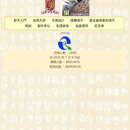
新手入門
使用凡例
字庫統計
隨機漢字
最近被搜索的漢字
鳴謝
製作單位
私隱政策
免責聲明
意見簿
（
管理員
）
在線人數： 2938
自 2014 年 7 月 8 日起
瀏覽人數： 80013675
使用次數： 293829749