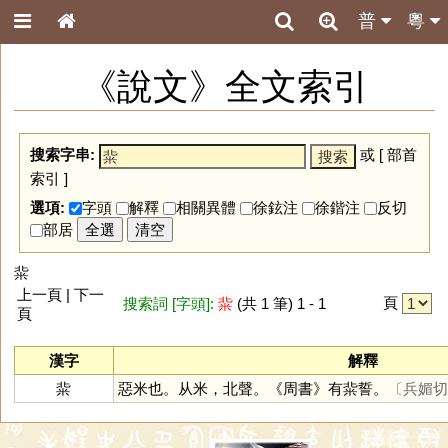
普
粵
《說文》全文索引
搜索字串:
或 [
部首
索引
]
選項:
字頭
解釋
相關異體
徐鉉注
徐鍇注
反切
部居
全選
清空
䉾
上一頁 | 下一
頁
搜索詞 [字頭]:
䉾
(共 1 筆) 1 - 1
頁
漢字
解釋
䉾
惡米也。从米，北聲。《周書》有䉾誓。
〔兵媚切