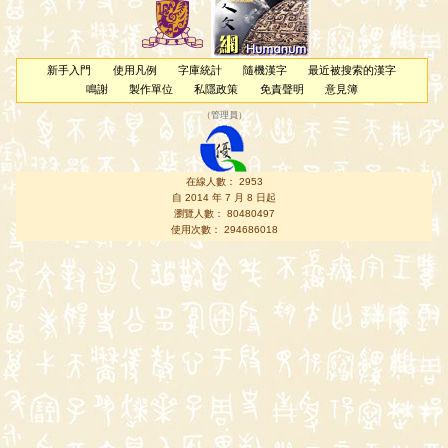
新手入門
使用凡例
字庫統計
隨機漢字
最近被搜索的漢字
鳴謝
製作單位
私隱政策
免責聲明
意見簿
（
管理員
）
在線人數： 2953
自 2014 年 7 月 8 日起
瀏覽人數： 80480497
使用次數： 294686018