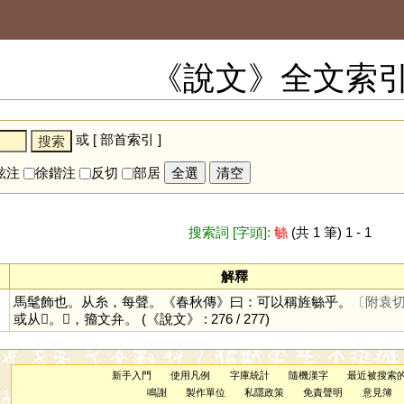
《說文》全文索
或 [
部首索引
]
鉉注
徐鍇注
反切
部居
全選
清空
搜索詞 [字頭]:
䋣
(共 1 筆) 1 - 1
解釋
馬髦飾也。从糸，每聲。《春秋傳》曰：可以稱旌䋣乎。
〔附袁
或从𢍘。𢍘，籀文弁。
(《說文》 : 276 / 277)
新手入門
使用凡例
字庫統計
隨機漢字
最近被搜索
鳴謝
製作單位
私隱政策
免責聲明
意見簿