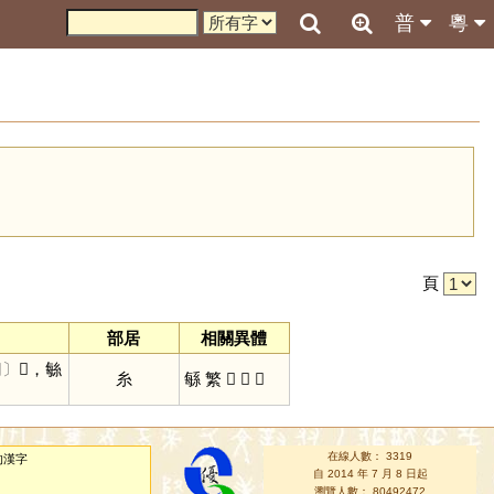
普
粵
引
頁
部居
相關異體
切〕
𦅳，䋣
糸
緐
繁
𦅳
𦃍
𥿋
在線人數： 3319
的漢字
自 2014 年 7 月 8 日起
瀏覽人數： 80492472