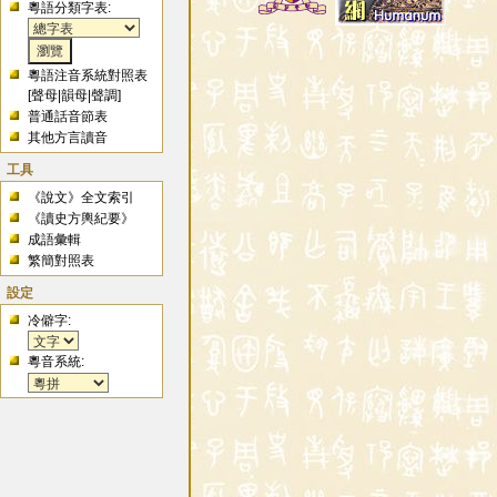
粵語分類字表:
粵語注音系統對照表
[
聲母
|
韻母
|
聲調
]
普通話音節表
其他方言讀音
工具
《說文》全文索引
《讀史方輿紀要》
成語彙輯
繁簡對照表
設定
冷僻字:
粵音系統: