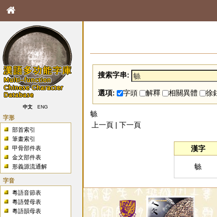
搜索字串:
選項:
字頭
解釋
相關異體
徐
中文
ENG
䋣
字形
上一頁 | 下一頁
部首索引
筆畫索引
漢字
甲骨部件表
金文部件表
䋣
形義源流通解
字音
粵語音節表
粵語聲母表
粵語韻母表