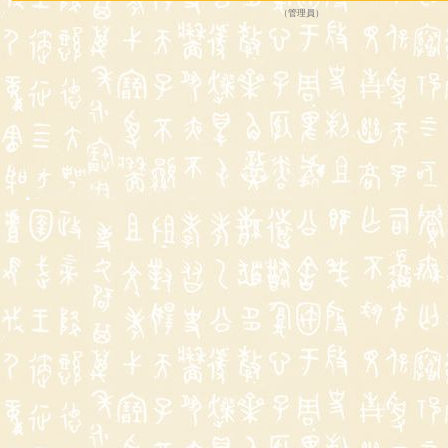
（
管理員
）