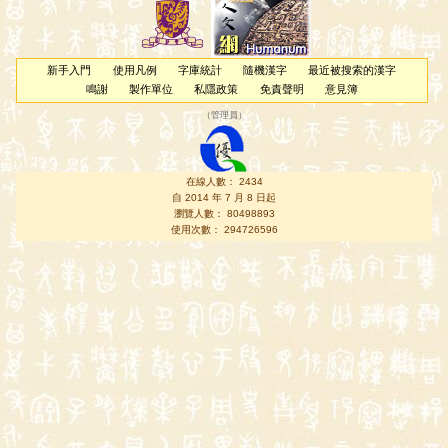
新手入門
使用凡例
字庫統計
隨機漢字
最近被搜索的漢字
鳴謝
製作單位
私隱政策
免責聲明
意見簿
（
管理員
）
在線人數： 2434
自 2014 年 7 月 8 日起
瀏覽人數： 80498893
使用次數： 294726596