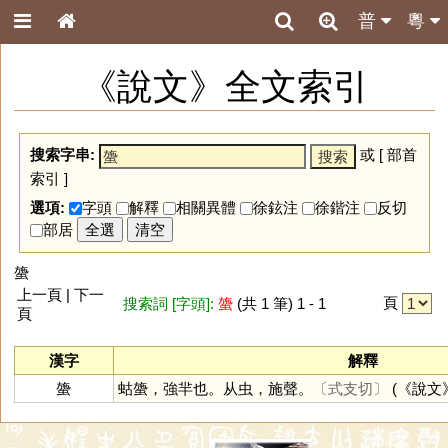
普
粵
《說文》全文索引
搜索字串:
或 [
部首
索引
]
選項:
字頭
解釋
相關異體
徐鉉注
徐鍇注
反切
部居
全選
清空
䗐
上一頁 | 下一
頁
搜索詞 [字頭]:
䗐
(共 1 筆) 1 - 1
頁
漢字
解釋
䗐
蛄䗐，強羋也。从虫，施聲。
〔式支切〕
(《說文》 :