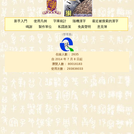
新手入門
使用凡例
字庫統計
隨機漢字
最近被搜索的漢字
鳴謝
製作單位
私隱政策
免責聲明
意見簿
（
管理員
）
在線人數： 2635
自 2014 年 7 月 8 日起
瀏覽人數： 80016183
使用次數： 293836033