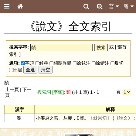
普
粵
《說文》全文索引
搜索字串:
或 [
部首
索引
]
選項:
字頭
解釋
相關異體
徐鉉注
徐鍇注
反切
部居
全選
清空
䵀
上一頁 | 下一
頁
搜索詞 [字頭]:
䵀
(共 1 筆) 1 - 1
頁
漢字
解釋
䵀
小麥屑之覈。从麥，𧴪聲。
〔穌果切〕
(《說文》 : 1