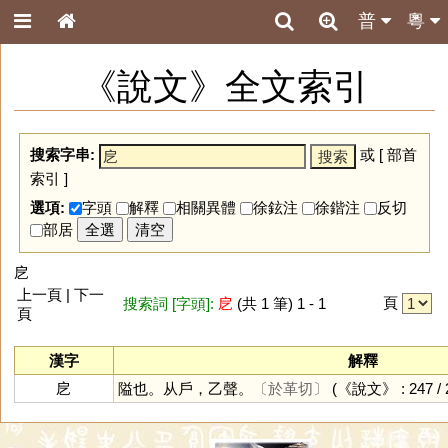
普
粵
《說文》全文索引
搜索字串:
或 [
部首
索引
]
選項:
字頭
解釋
相關異體
徐鉉注
徐鍇注
反切
部居
全選
清空
戹
上一頁 | 下一
頁
搜索詞 [字頭]:
戹
(共 1 筆) 1 - 1
頁
漢字
解釋
戹
隘也。从戶，乙聲。
〔於革切〕
(《說文》 : 247 / 