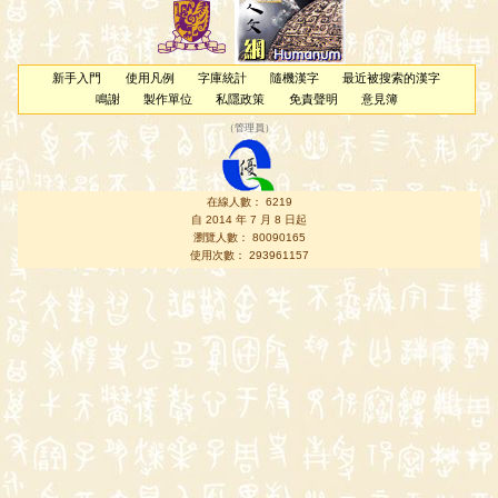
新手入門
使用凡例
字庫統計
隨機漢字
最近被搜索的漢字
鳴謝
製作單位
私隱政策
免責聲明
意見簿
（
管理員
）
在線人數： 6219
自 2014 年 7 月 8 日起
瀏覽人數： 80090165
使用次數： 293961157