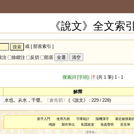
《說文》全文索
或 [
部首索引
]
鉉注
徐鍇注
反切
部居
全選
清空
搜索詞 [字頭]:
汘
(共 1 筆) 1 - 1
解釋
水也。从水，千聲。
〔倉先切〕
(《說文》 : 229 / 228)
新手入門
使用凡例
字庫統計
隨機漢字
最近被搜索
鳴謝
製作單位
私隱政策
免責聲明
意見簿
（
管理員
）