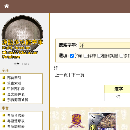
搜索字串:
選項:
字頭
解釋
相關異體
徐
中文
ENG
汘
字形
上一頁 | 下一頁
部首索引
筆畫索引
漢字
甲骨部件表
金文部件表
汘
形義源流通解
字音
粵語音節表
粵語聲母表
粵語韻母表