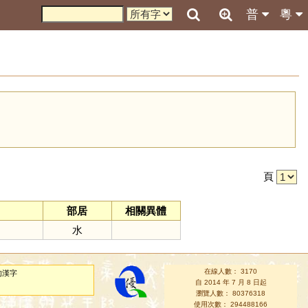
普
粵
引
頁
部居
相關異體
水
在線人數： 3170
的漢字
自 2014 年 7 月 8 日起
瀏覽人數： 80376318
使用次數： 294488166