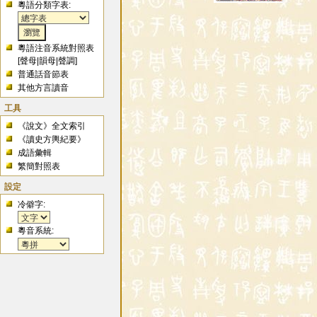
粵語分類字表:
粵語注音系統對照表
[
聲母
|
韻母
|
聲調
]
普通話音節表
其他方言讀音
工具
《說文》全文索引
《讀史方輿紀要》
成語彙輯
繁簡對照表
設定
冷僻字:
粵音系統: