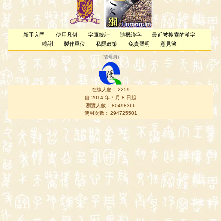
新手入門
使用凡例
字庫統計
隨機漢字
最近被搜索的漢字
鳴謝
製作單位
私隱政策
免責聲明
意見簿
（
管理員
）
在線人數： 2259
自 2014 年 7 月 8 日起
瀏覽人數： 80498366
使用次數： 294725501