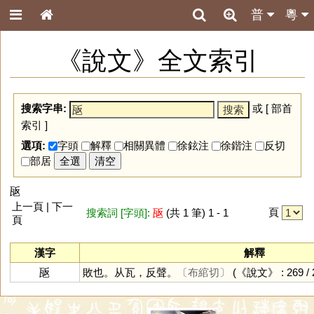
普
粵
《說文》全文索引
搜索字串:
或 [
部首
索引
]
選項:
字頭
解釋
相關異體
徐鉉注
徐鍇注
反切
部居
全選
清空
瓪
上一頁 | 下一
頁
搜索詞 [字頭]:
瓪
(共 1 筆) 1 - 1
頁
漢字
解釋
瓪
敗也。从瓦，反聲。
〔布綰切〕
(《說文》 : 269 / 