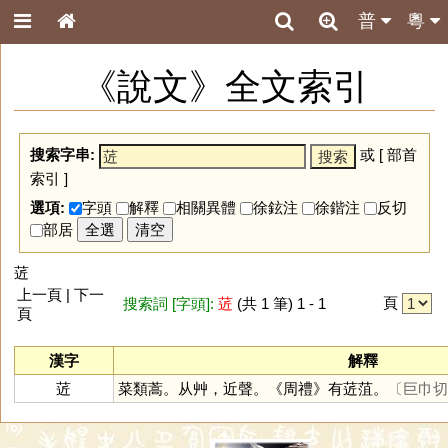
普
粵
《說文》全文索引
搜索字串:
或 [
部首
索引
]
選項:
字頭
解釋
相關異體
徐鉉注
徐鍇注
反切
部居
全選
清空
菦
上一頁 | 下一
頁
搜索詞 [字頭]:
菦
(共 1 筆) 1 - 1
頁
漢字
解釋
菦
菜類蒿。从艸，近聲。《周禮》有菦菹。
〔巨巾切