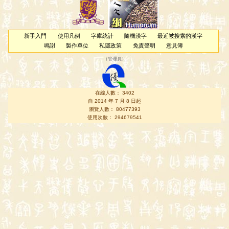
新手入門
使用凡例
字庫統計
隨機漢字
最近被搜索的漢字
鳴謝
製作單位
私隱政策
免責聲明
意見簿
（
管理員
）
在線人數： 3402
自 2014 年 7 月 8 日起
瀏覽人數： 80477393
使用次數： 294679541