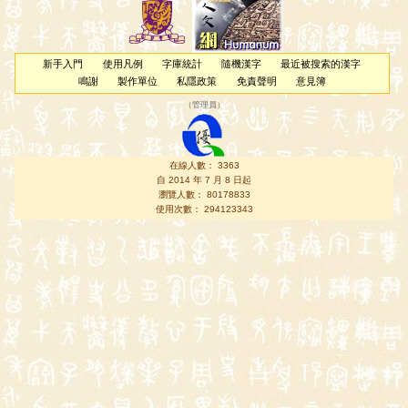
新手入門
使用凡例
字庫統計
隨機漢字
最近被搜索的漢字
鳴謝
製作單位
私隱政策
免責聲明
意見簿
（
管理員
）
在線人數： 3363
自 2014 年 7 月 8 日起
瀏覽人數： 80178833
使用次數： 294123343