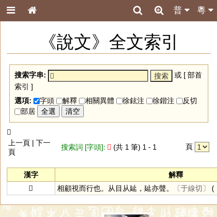
普
粵
《說文》全文索引
搜索字串:
或 [
部首
索引
]
選項:
字頭
解釋
相關異體
徐鉉注
徐鍇注
反切
部居
全選
清空
𢌨
上一頁 | 下一
頁
搜索詞 [字頭]:
𢌨
(共 1 筆) 1 - 1
頁
漢字
解釋
𢌨
相顧視而行也。从目从㢟，㢟亦聲。
〔于線切〕
(