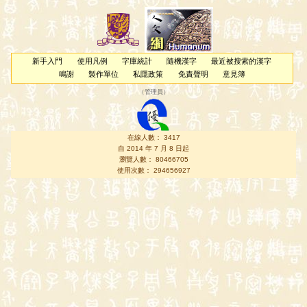
新手入門
使用凡例
字庫統計
隨機漢字
最近被搜索的漢字
鳴謝
製作單位
私隱政策
免責聲明
意見簿
（
管理員
）
在線人數： 3417
自 2014 年 7 月 8 日起
瀏覽人數： 80466705
使用次數： 294656927