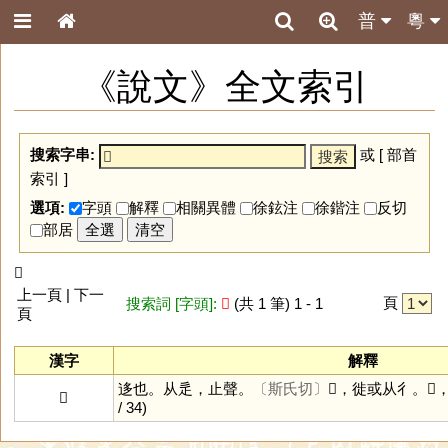
普
粵
《說文》全文索引
搜索字串:
或 [
部首
索引
]
選項:
字頭
解釋
相關異體
徐鉉注
徐鍇注
反切
部居
全選
清空
𨑭
上一頁 | 下一
頁
搜索詞 [字頭]:
𨑭
(共 1 筆) 1 - 1
頁
漢字
解釋
迻也。从辵，止聲。
〔斯氏切〕
𢓊，徙或从彳。
𨑭
/ 34)