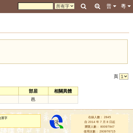
普
粵
引
頁
部居
相關異體
邑
在線人數： 2845
的漢字
自 2014 年 7 月 8 日起
瀏覽人數： 80097947
使用次數： 293976715