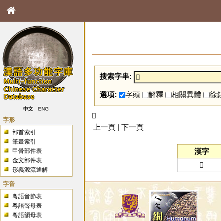
搜索字串:
選項:
字頭
解釋
相關異體
徐
中文
ENG
𨛬
字形
上一頁 | 下一頁
部首索引
筆畫索引
漢字
甲骨部件表
金文部件表
𨛬
形義源流通解
字音
粵語音節表
粵語聲母表
粵語韻母表