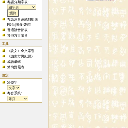
粵語分類字表:
粵語注音系統對照表
[
聲母
|
韻母
|
聲調
]
普通話音節表
其他方言讀音
工具
《說文》全文索引
《讀史方輿紀要》
成語彙輯
繁簡對照表
設定
冷僻字:
粵音系統: