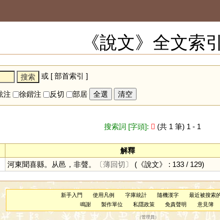
《說文》全文索
或 [
部首索引
]
鉉注
徐鍇注
反切
部居
全選
清空
搜索詞 [字頭]:
𨛬
(共 1 筆) 1 - 1
解釋
河東聞喜縣。从邑，非聲。
〔薄回切〕
(《說文》 : 133 / 129)
新手入門
使用凡例
字庫統計
隨機漢字
最近被搜索
鳴謝
製作單位
私隱政策
免責聲明
意見簿
（
管理員
）