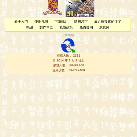
新手入門
使用凡例
字庫統計
隨機漢字
最近被搜索的漢字
鳴謝
製作單位
私隱政策
免責聲明
意見簿
（
管理員
）
在線人數： 2311
自 2014 年 7 月 8 日起
瀏覽人數： 80499260
使用次數： 294727409