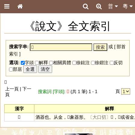
普
粵
《說文》全文索引
搜索字串:
或 [
部首
索引
]
選項:
字頭
解釋
相關異體
徐鉉注
徐鍇注
反切
部居
全選
清空
𨪐
上一頁 | 下一
頁
搜索詞 [字頭]:
𨪐
(共 1 筆) 1 - 1
頁
漢字
解釋
𨪐
酒器也。从金，𠁁象器形。
〔大口切〕
𠁁，𠁁或省