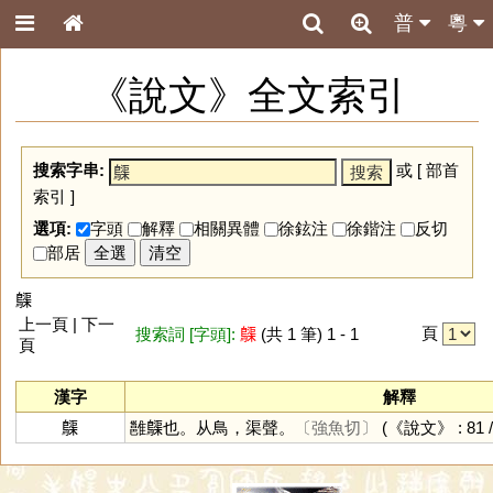
普
粵
《說文》全文索引
搜索字串:
或 [
部首
索引
]
選項:
字頭
解釋
相關異體
徐鉉注
徐鍇注
反切
部居
全選
清空
𪆫
上一頁 | 下一
頁
搜索詞 [字頭]:
𪆫
(共 1 筆) 1 - 1
頁
漢字
解釋
𪆫
雝𪆫也。从鳥，渠聲。
〔強魚切〕
(《說文》 : 81 /