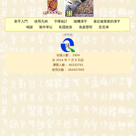
新手入門
使用凡例
字庫統計
隨機漢字
最近被搜索的漢字
鳴謝
製作單位
私隱政策
免責聲明
意見簿
（
管理員
）
在線人數： 3304
自 2014 年 7 月 8 日起
瀏覽人數： 80333761
使用次數： 294407905