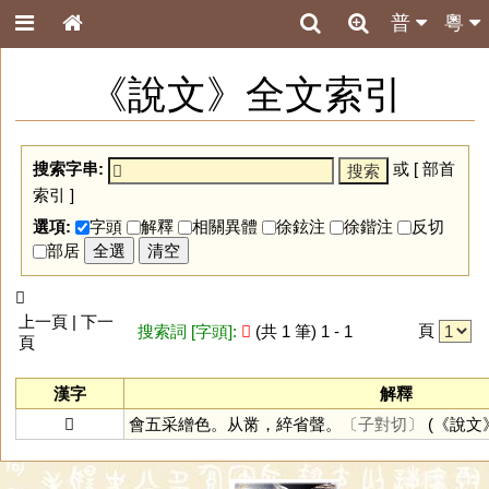
普
粵
《說文》全文索引
搜索字串:
或 [
部首
索引
]
選項:
字頭
解釋
相關異體
徐鉉注
徐鍇注
反切
部居
全選
清空
𪓌
上一頁 | 下一
頁
搜索詞 [字頭]:
𪓌
(共 1 筆) 1 - 1
頁
漢字
解釋
𪓌
會五采繒色。从黹，綷省聲。
〔子對切〕
(《說文》 :