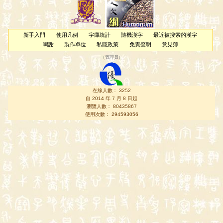
新手入門
使用凡例
字庫統計
隨機漢字
最近被搜索的漢字
鳴謝
製作單位
私隱政策
免責聲明
意見簿
（
管理員
）
在線人數： 3252
自 2014 年 7 月 8 日起
瀏覽人數： 80435867
使用次數： 294593056