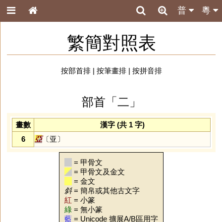
普
粵
繁簡對照表
按部首排
|
按筆畫排
|
按拼音排
部首「二」
畫數
漢字 (共 1 字)
6
亞
〔亚〕
= 甲骨文
= 甲骨文及金文
= 金文
斜
= 簡帛或其他古文字
紅
= 小篆
綠
= 無小篆
藍
= Unicode 擴展A/B區用字