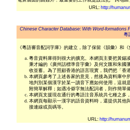
URL:
http://humanum
Chinese Character Database: With Word-formations P
粵
《粵語審音配詞字庫》的建立，除了保留《韻彙》和《
粵音資料庫得到很大的擴充。本網頁主要把黃錫
秉才編的《廣州話標準音字彙》及何文匯和朱國
收並蓄。為了照顧香港的語言現實，我們把「香
本網頁參考了上述各家的意見，然後為資料庫中
地判別某個漢字於某一讀音下應如何使用，這就
附簡單解釋；如遇冷僻字無法配詞者，則作簡單
本網頁支援現在通行的粵語注音系統共七種之多
本網頁每顯示一漢字的語音資料時，還提供其他
接連線或頁碼等。
URL:
http://humanum