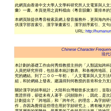
此網頁由香港中文大學人文學科研究所人文電算與人文
彙》一書。本頁使用之資料檔由《粵音韻彙》重排本的
本網頁除提供粵音檢索及網上發音服務外，更與海內外
供漢字部首索引、漢字筆畫索引、漢字頻序索引、文句
URL:
http://humanum
Chinese Character Frequenc
現代
本計劃的基礎工作由何秀煌教授主持的「人類認知跨科
人員把研究所得，包括基本統計數表、和各種跨地區、
究的總結。到了二００一年初，「人文電算與人文方法
組，和於網絡上發表。建議得到何教授的首肯和全力支
關於漢字的頻率統計，大陸和台灣都曾多次進行，並取
查證所得，卻從未有人著手（詞頻除外），因此，是次
計劃提出了「跨地區」和「跨年代」的理念，為字頻研
作，亦因為覺得這些理念用於字頻研究上，將有極大的
電算層面的困難外﹐最重要的工作就是設法把「跨地區