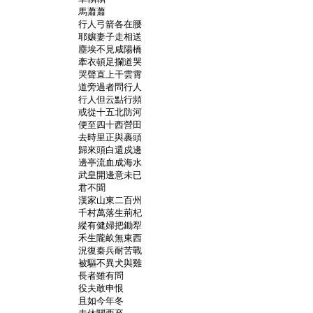
	馬蕭蕭

	行人弓箭各在腰

	耶孃妻子走相送

	塵埃不見咸陽橋

	牽衣頓足攔道哭

	哭聲直上干雲霄

	道旁過者問行人

	行人但云點行頻

	或從十五北防河

	便至四十西營田

	去時里正與裹頭

	歸來頭白還戍邊

	邊亭流血成海水

	武皇開邊意未已

	君不聞

	漢家山東二百州

	千村萬落生荊杞

	縱有健婦把鋤犁

	禾生隴畝無東西

	況復秦兵耐苦戰

	被驅不異犬與雞

	長者雖有問

	役夫敢申恨

	且如今年冬
