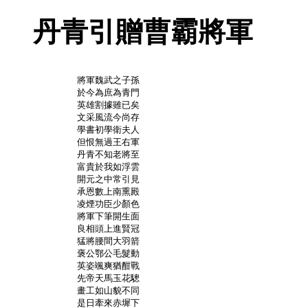
丹青引贈曹霸將軍
	將軍魏武之子孫

	於今為庶為青門

	英雄割據雖已矣

	文采風流今尚存

	學書初學衛夫人

	但恨無過王右軍

	丹青不知老將至

	富貴於我如浮雲

	開元之中常引見

	承恩數上南熏殿

	凌煙功臣少顏色

	將軍下筆開生面

	良相頭上進賢冠

	猛將腰間大羽箭

	褒公鄂公毛髮動

	英姿颯爽猶酣戰

	先帝天馬玉花驄

	畫工如山貌不同

	是日牽來赤墀下
