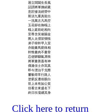
	迥立閶闔生長風

	詔謂將軍拂絹素

	意匠慘淡經營中

	斯須九重真龍出

	一洗萬古凡馬空

	玉花卻在御榻上

	榻上庭前屹相向

	至尊含笑催賜金

	圉人太僕皆惆悵

	弟子韓幹早入室

	亦能畫馬窮殊相

	幹惟畫肉不畫骨

	忍使驊騮氣凋喪

	將軍畫善蓋有神

	偶逢佳士亦寫真

	即今漂泊干戈際

	屢貌尋常行路人

	塗窮反遭俗眼白

	世上未有如公貧

	但看古來盛名下

	終日坎壈纏其身

Click here to return