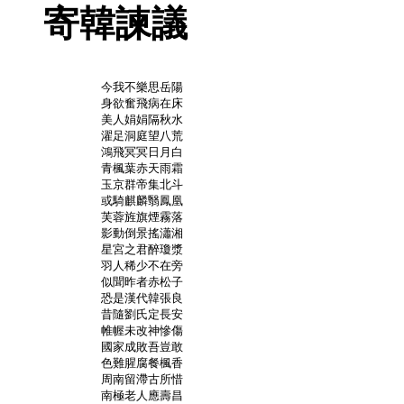
寄韓諫議
	今我不樂思岳陽

	身欲奮飛病在床

	美人娟娟隔秋水

	濯足洞庭望八荒

	鴻飛冥冥日月白

	青楓葉赤天雨霜

	玉京群帝集北斗

	或騎麒麟翳鳳凰

	芙蓉旌旗煙霧落

	影動倒景搖瀟湘

	星宮之君醉瓊漿

	羽人稀少不在旁

	似聞昨者赤松子

	恐是漢代韓張良

	昔隨劉氏定長安

	帷幄未改神慘傷

	國家成敗吾豈敢

	色難腥腐餐楓香

	周南留滯古所惜

	南極老人應壽昌
