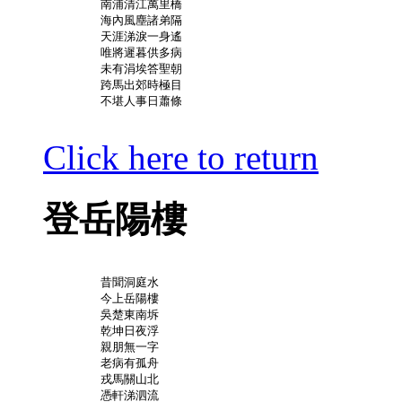
	南浦清江萬里橋

	海內風塵諸弟隔

	天涯涕淚一身遙

	唯將遲暮供多病

	未有涓埃答聖朝

	跨馬出郊時極目

	不堪人事日蕭條

Click here to return
登岳陽樓
	昔聞洞庭水

	今上岳陽樓

	吳楚東南坼

	乾坤日夜浮

	親朋無一字

	老病有孤舟

	戎馬關山北

	憑軒涕泗流
