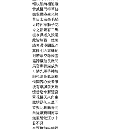
	輕紈細綺相追飛

	貴戚權門得筆跡

	始覺屏障生光輝

	昔日太宗拳毛騧

	近時郭家獅子花

	今之新圖有二馬

	復令識者久歎嗟

	此皆騎戰一敵萬

	縞素漠漠開風沙

	其餘七匹亦殊絕

	迥若寒空雜煙雪

	霜蹄蹴踏長楸間

	馬官廝養森成列

	可憐九馬爭神駿

	顧視清高氣深穩

	借問苦心愛者誰

	後有韋諷前支盾

	憶昔巡幸新豐宮

	翠花拂天來向東

	騰驤磊落三萬匹

	皆與此圖筋骨同

	自從獻寶朝河宗

	無復射蛟江水中

	君不見

	金粟堆前松柏裡
