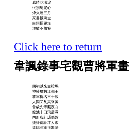
	感時花濺淚

	恨別鳥驚心

	烽火連三月

	家書抵萬金

	白頭搔更短

	渾欲不勝簪

Click here to return
韋諷錄事宅觀曹將軍畫
	國初以來畫鞍馬

	神妙獨數江都王

	將軍得名三十載

	人間又見真乘黃

	曾貌先帝照夜白

	龍池十日飛霹靂

	內府殷紅瑪瑙盤

	婕妤傳詔才人索

	盤賜將軍拜舞歸
