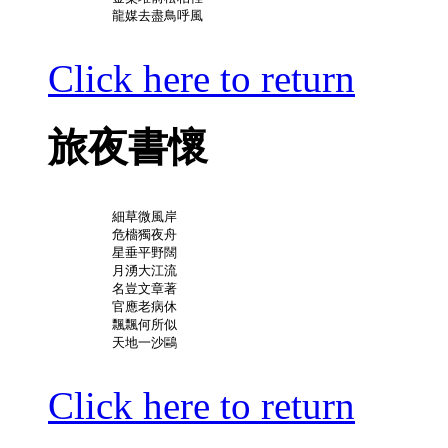
	龍媒去盡鳥呼風

Click here to return
旅夜書懷
	細草微風岸

	危檣獨夜舟

	星垂平野闊

	月湧大江流

	名豈文章著

	官應老病休

	飄飄何所似

	天地一沙鷗

Click here to return