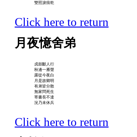
	雙照淚痕乾

Click here to return
月夜憶舍弟
	戍鼓斷人行

	秋邊一雁聲

	露從今夜白

	月是故鄉明

	有弟皆分散

	無家問死生

	寄書長不達

	況乃未休兵

Click here to return