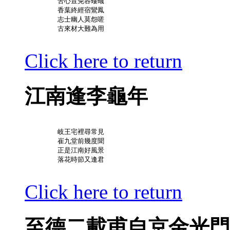
	苦心豈免容螻蟻

	香葉終經宿鸞鳳

	志士幽人莫怨嗟

	古來材大難為用

Click here to return
江南逢李龜年
	岐王宅裡尋常見

	崔九堂前幾度聞

	正是江南好風景

	落花時節又逢君

Click here to return
至德二載甫自京金光門