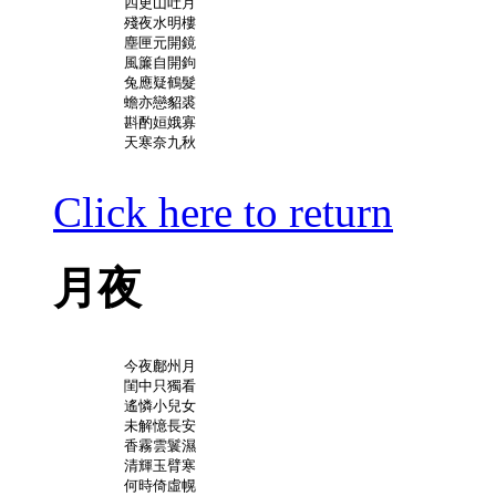
	四更山吐月

	殘夜水明樓

	塵匣元開鏡

	風簾自開鉤

	兔應疑鶴髮

	蟾亦戀貂裘

	斟酌姮娥寡

	天寒奈九秋

Click here to return
月夜
	今夜鄜州月

	閨中只獨看

	遙憐小兒女

	未解憶長安

	香霧雲鬟濕

	清輝玉臂寒

	何時倚虛幌
