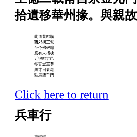
拾遺移華州掾。與親故
	此道昔歸順

	西郊胡正繁

	至今殘破膽

	應有未招魂

	近得歸京邑

	移官豈至尊

	無才日衰老

	駐馬望千門

Click here to return
兵車行
	車轔轔
