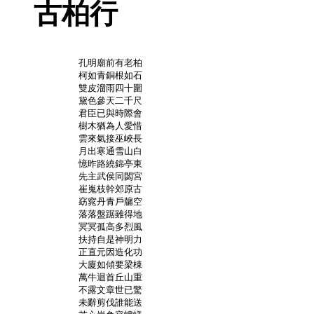
古柏行
	孔明廟前有老柏

	柯如青銅根如石

	雙皮溜雨四十圍

	黛色參天二千尺

	君臣已與時際會

	樹木猶為人愛惜

	雲來氣接巫峽長

	月出寒通雪山白

	憶昨路繞錦亭東

	先主武侯同閟宮

	崔嵬枝幹郊原古

	窈窕丹青戶牖空

	落落盤踞雖得地

	冥冥孤高多烈風

	扶持自是神明力

	正直元因造化功

	大廈如傾要梁棟

	萬牛迴首丘山重

	不露文章世已驚

	未辭剪伐誰能送
