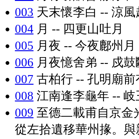
003
天末懷李白 -- 涼
004
月 -- 四更山吐月
005
月夜 -- 今夜鄜州月
006
月夜憶舍弟 -- 戍
007
古柏行 -- 孔明廟
008
江南逢李龜年 -- 
009
至德二載甫自京金
從左拾遺移華州掾。與