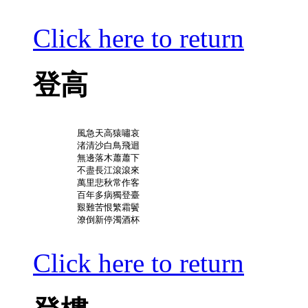
Click here to return
登高
	風急天高猿嘯哀

	渚清沙白鳥飛迴

	無邊落木蕭蕭下

	不盡長江滾滾來

	萬里悲秋常作客

	百年多病獨登臺

	艱難苦恨繁霜鬢

	潦倒新停濁酒杯

Click here to return