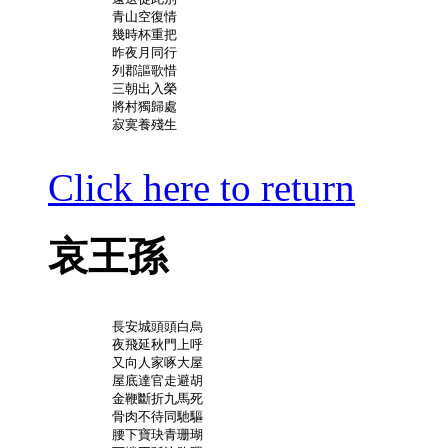
	青山空復情

	幾時杯重把

	昨夜月同行

	列郡謳歌惜

	三朝出入榮

	將村獨歸處

	寂寞養殘生

Click here to return
哀王孫
	長安城頭頭白烏

	夜飛延秋門上呼

	又向人家啄大屋

	屋底達官走避胡

	金鞭斷折九馬死

	骨肉不待同馳驅

	腰下寶玦青珊瑚
