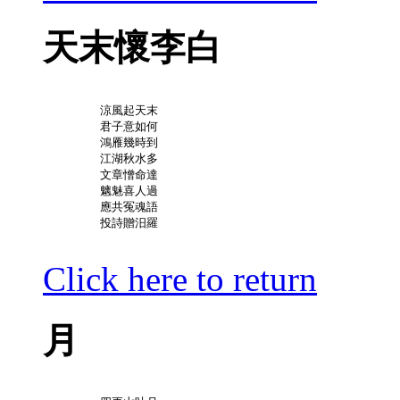
天末懷李白
	涼風起天末

	君子意如何

	鴻雁幾時到

	江湖秋水多

	文章憎命達

	魑魅喜人過

	應共冤魂語

	投詩贈汨羅

Click here to return
月