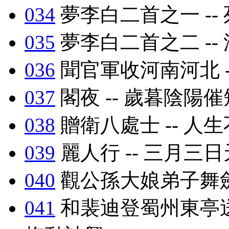
034
夢李白二首之一 --
035
夢李白二首之二 --
036
聞官軍收河南河北 -
037
閣夜 -- 歲暮陰陽
038
贈衛八處士 -- 人
039
麗人行 -- 三月三
040
觀公孫大娘弟子舞劍
041
和裴迪登蜀州東亭送