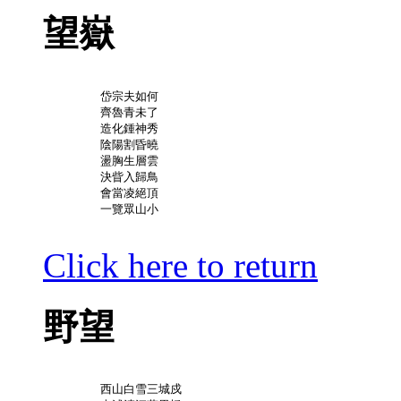
望嶽
	岱宗夫如何

	齊魯青未了

	造化鍾神秀

	陰陽割昏曉

	盪胸生層雲

	決眥入歸鳥

	會當凌絕頂

	一覽眾山小

Click here to return
野望
	西山白雪三城戍
