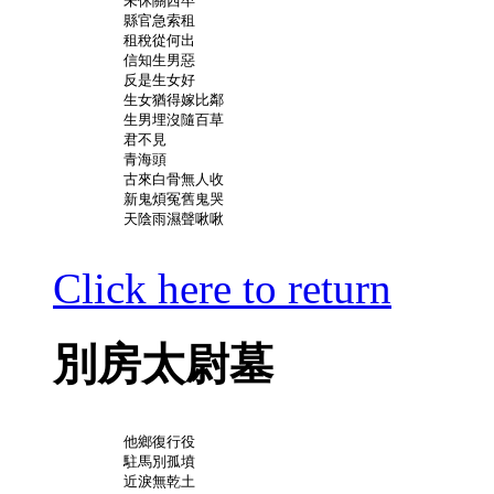
	未休關西卒

	縣官急索租

	租稅從何出

	信知生男惡

	反是生女好

	生女猶得嫁比鄰

	生男埋沒隨百草

	君不見

	青海頭

	古來白骨無人收

	新鬼煩冤舊鬼哭

	天陰雨濕聲啾啾

Click here to return
別房太尉墓
	他鄉復行役

	駐馬別孤墳

	近淚無乾土
