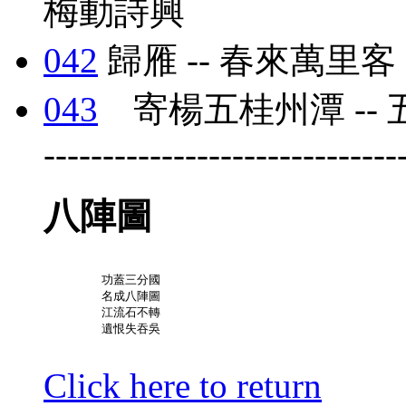
梅動詩興
042
歸雁 -- 春來萬里客
043
寄楊五桂州潭 --
------------------------------
八陣圖
	功蓋三分國

	名成八陣圖

	江流石不轉

	遺恨失吞吳

Click here to return