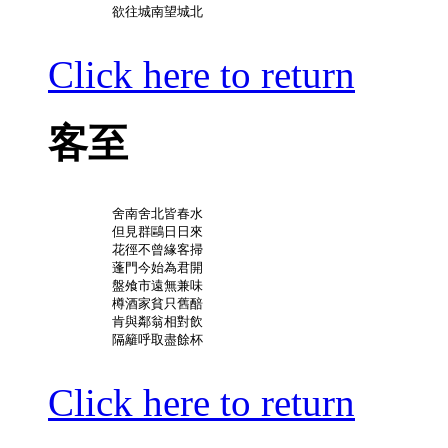
	欲往城南望城北

Click here to return
客至
	舍南舍北皆春水

	但見群鷗日日來

	花徑不曾緣客掃

	蓬門今始為君開

	盤飧市遠無兼味

	樽酒家貧只舊醅

	肯與鄰翁相對飲

	隔籬呼取盡餘杯

Click here to return