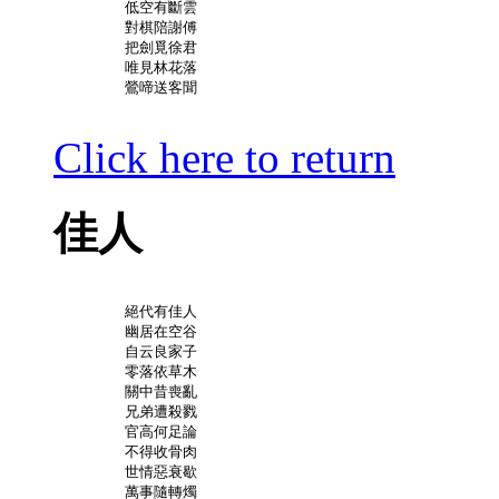
	低空有斷雲

	對棋陪謝傅

	把劍覓徐君

	唯見林花落

	鶯啼送客聞

Click here to return
佳人
	絕代有佳人

	幽居在空谷

	自云良家子

	零落依草木

	關中昔喪亂

	兄弟遭殺戮

	官高何足論

	不得收骨肉

	世情惡衰歇

	萬事隨轉燭
