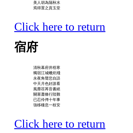
	美人胡為隔秋水

	焉得置之貢玉堂

Click here to return
宿府
	清秋幕府井梧寒

	獨宿江城蠟炬殘

	永夜角聲悲自語

	中天月色好誰看

	風塵荏苒音書絕

	關塞蕭條行陸難

	已忍伶俜十年事

	強移棲息一枝安

Click here to return