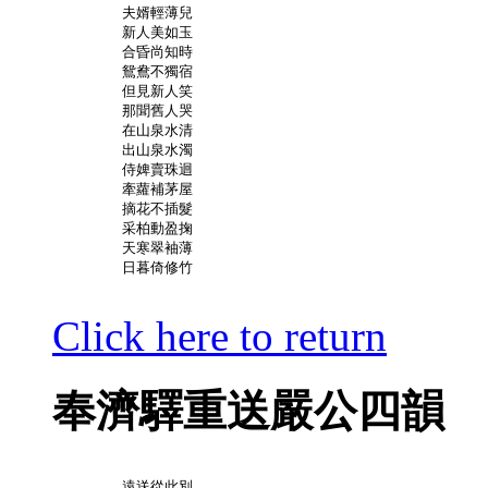
	夫婿輕薄兒

	新人美如玉

	合昏尚知時

	鴛鴦不獨宿

	但見新人笑

	那聞舊人哭

	在山泉水清

	出山泉水濁

	侍婢賣珠迴

	牽蘿補茅屋

	摘花不插髮

	采柏動盈掬

	天寒翠袖薄

	日暮倚修竹

Click here to return
奉濟驛重送嚴公四韻
	遠送從此別
