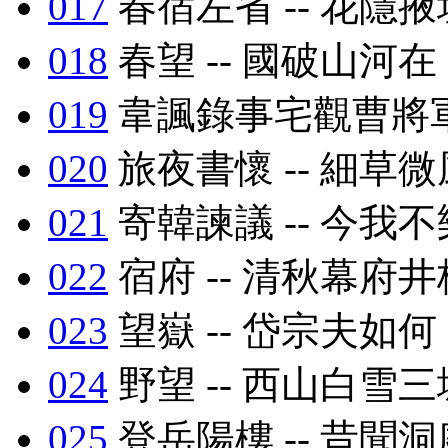
017
春宿左省 -- 花隱
018
春望 -- 國破山河在
019
韋諷錄事宅觀曹將軍
020
旅夜書懷 -- 細草
021
寄韓諫議 -- 今我
022
宿府 -- 清秋幕府
023
望嶽 -- 岱宗夫如何
024
野望 -- 西山白雪
025
登岳陽樓 -- 昔聞