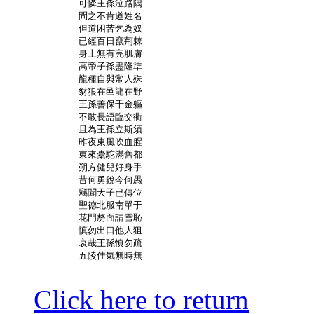
	可憐王孫泣路隅

	問之不肯道姓名

	但道困苦乞為奴

	已經百日竄荊棘

	身上無有完肌膚

	高帝子孫盡隆準

	龍種自與常人殊

	豺狼在邑龍在野

	王孫善保千金軀

	不敢長語臨交衢

	且為王孫立斯須

	昨夜東風吹血腥

	東來橐駝滿舊都

	朔方健兒好身手

	昔何勇銳今何愚

	竊聞天子已傳位

	聖德北服南單于

	花門剺面請雪恥

	慎勿出口他人狙

	哀哉王孫慎勿疏

	五陵佳氣無時無

Click here to return