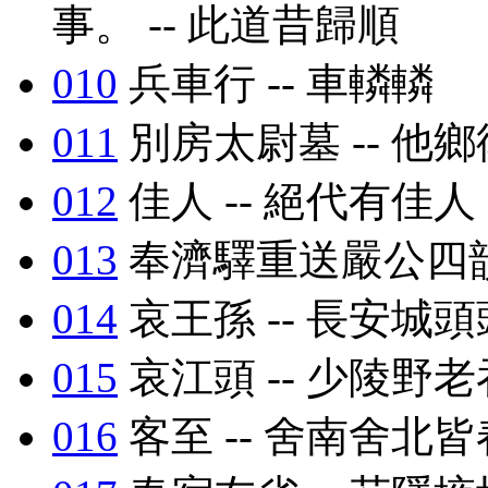
事。 -- 此道昔歸順
010
兵車行 -- 車轔轔
011
別房太尉墓 -- 他
012
佳人 -- 絕代有佳人
013
奉濟驛重送嚴公四韻 
014
哀王孫 -- 長安城
015
哀江頭 -- 少陵野
016
客至 -- 舍南舍北