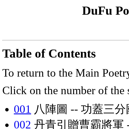
DuFu Po
Table of Contents
To return to the Main Poetr
Click on the number of the 
001
八陣圖 -- 功蓋三分
002
丹青引贈曹霸將軍 -