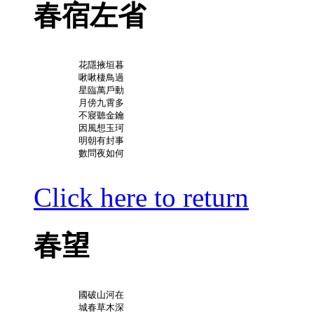
春宿左省
	花隱掖垣暮

	啾啾棲鳥過

	星臨萬戶動

	月傍九霄多

	不寢聽金鑰

	因風想玉珂

	明朝有封事

	數問夜如何

Click here to return
春望
	國破山河在

	城春草木深
