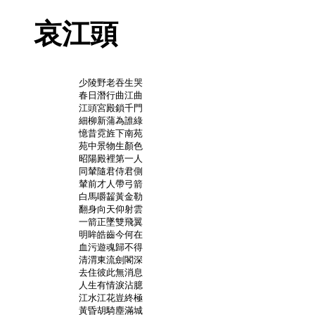
哀江頭
	少陵野老吞生哭

	春日潛行曲江曲

	江頭宮殿鎖千門

	細柳新蒲為誰綠

	憶昔霓旌下南苑

	苑中景物生顏色

	昭陽殿裡第一人

	同輦隨君侍君側

	輦前才人帶弓箭

	白馬嚼齧黃金勒

	翻身向天仰射雲

	一箭正墜雙飛翼

	明眸皓齒今何在

	血污遊魂歸不得

	清渭東流劍閣深

	去住彼此無消息

	人生有情淚沾臆

	江水江花豈終極

	黃昏胡騎塵滿城
