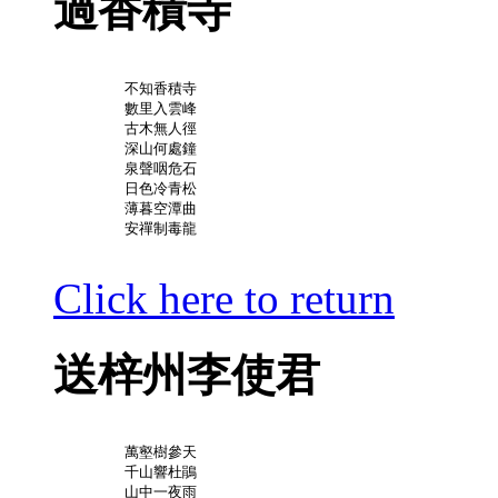
過香積寺
	不知香積寺

	數里入雲峰

	古木無人徑

	深山何處鐘

	泉聲咽危石

	日色冷青松

	薄暮空潭曲

	安禪制毒龍

Click here to return
送梓州李使君
	萬壑樹參天

	千山響杜鵑

	山中一夜雨
