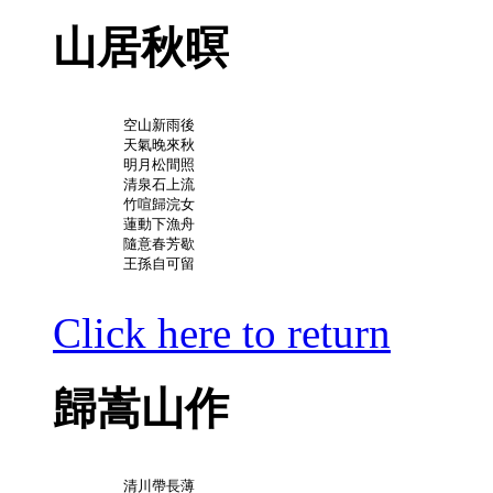
山居秋暝
	空山新雨後

	天氣晚來秋

	明月松間照

	清泉石上流

	竹喧歸浣女

	蓮動下漁舟

	隨意春芳歇

	王孫自可留

Click here to return
歸嵩山作
	清川帶長薄
