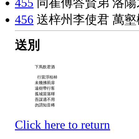
455
同崔傅答賢弟 洛陽
456
送梓州李使君 萬壑
送別
	下馬飲君酒

	 行當浮桂棹

	未幾拂荊扉

	遠樹帶行客

	孤城當落暉

	吾謀適不用

	勿謂知音稀

Click here to return