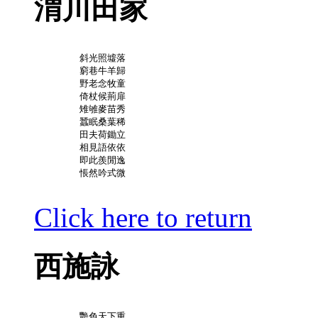
渭川田家
	斜光照墟落

	窮巷牛羊歸

	野老念牧童

	倚杖候荊扉

	雉雊麥苗秀

	蠶眠桑葉稀

	田夫荷鋤立

	相見語依依

	即此羨閒逸

	悵然吟式微

Click here to return
西施詠
	艷色天下重
