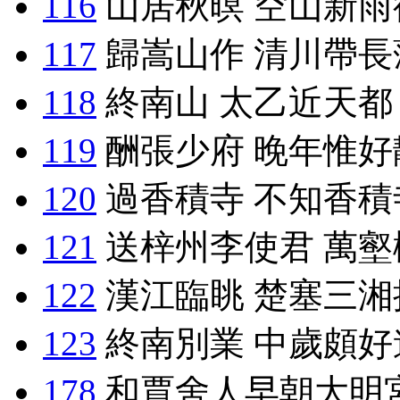
116
山居秋暝 空山新雨
117
歸嵩山作 清川帶長
118
終南山 太乙近天都
119
酬張少府 晚年惟好
120
過香積寺 不知香積
121
送梓州李使君 萬壑
122
漢江臨眺 楚塞三湘
123
終南別業 中歲頗好
178
和賈舍人早朝大明