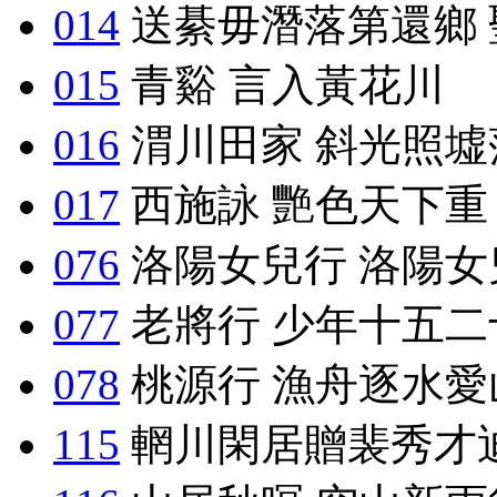
014
送綦毋潛落第還鄉 
015
青谿 言入黃花川
016
渭川田家 斜光照墟
017
西施詠 艷色天下重
076
洛陽女兒行 洛陽女
077
老將行 少年十五二
078
桃源行 漁舟逐水愛
115
輞川閑居贈裴秀才迪