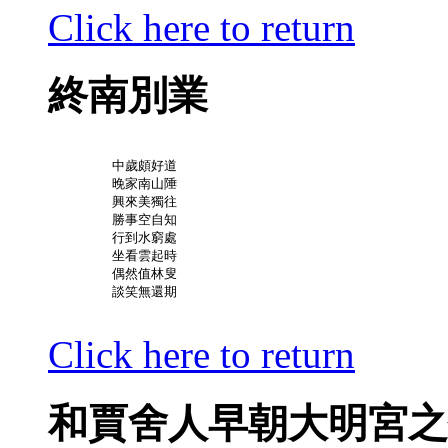
Click here to return
終南別業
	中歲頗好道

	晚家南山陲

	興來美獨往

	勝事空自知

	行到水窮處

	坐看雲起時

	偶然值林叟

	談笑無還期

Click here to return
和賈舍人早朝大明宮之