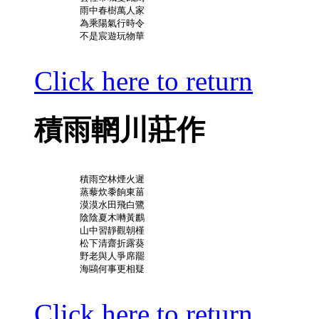
	雨中春樹萬人家

	為乘陽氣行時令

	不是宸遊玩物華

Click here to return
積雨輞川莊作
	積雨空林煙火遲

	蒸藜炊黍餉東菑

	漠漠水田飛白鷺

	陰陰夏木囀黃鸝

	山中習靜觀朝槿

	松下清齋折露葵

	野老與人爭席罷

	海鷗何事更相疑

Click here to return