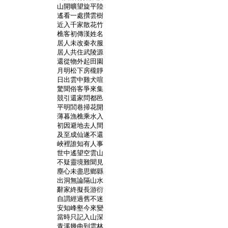
	山開曠望旋平陸

	遙看一處攢雲樹

	近入千家散花竹

	樵客初傳漢姓名

	居人未改秦衣服

	居人共住武陵源

	還從物外起田園

	月明松下房櫳靜

	日出雲中雞犬喧

	驚聞俗客爭來集

	競引還家問都邑

	平明閭巷掃花開

	薄暮漁樵乘水入

	初因避地去人間

	及至成仙遂不還

	峽裡誰知有人事

	世中遙望空雲山

	不疑靈境難聞見

	塵心未盡思鄉縣

	出洞無論隔山水

	辭家終擬長游衍

	自謂經過舊不迷

	安知峰壑今來變

	當時只記入山深

	青溪幾曲到雲林
