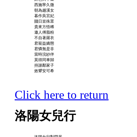
	西施寧久微

	朝為越溪女

	暮作吳宮妃

	賤日豈殊眾

	貴來方悟稀

	邀人傅脂粉

	不自著羅衣

	君寵益嬌態

	君憐無是非

	當時浣紗伴

	莫得同車歸

	持謝鄰家子

	效顰安可希

Click here to return
洛陽女兒行
	洛陽女兒對門居
