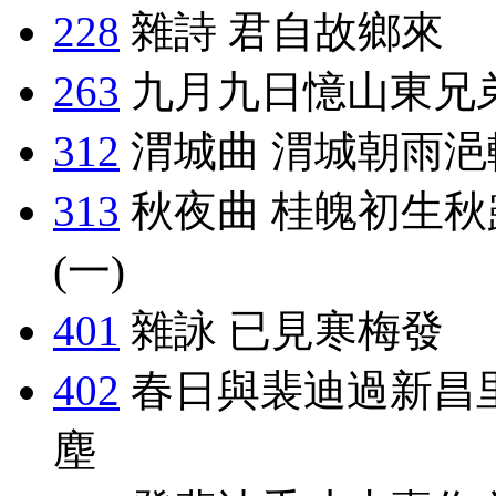
228
雜詩 君自故鄉來
263
九月九日憶山東兄
312
渭城曲 渭城朝雨浥
313
秋夜曲 桂魄初生秋
(一)
401
雜詠 已見寒梅發
402
春日與裴迪過新昌
塵