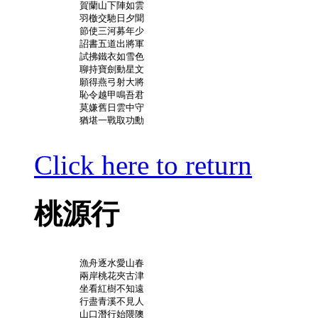
	賀蘭山下陣如雲

	羽檄交馳日夕聞

	節使三河募年少

	詔書五道出將軍

	試拂鐵衣如雪色

	聊持寶劍動星文

	願得燕弓射大將

	恥令越甲鳴吾君

	莫嫌舊日雲中守

	猶堪一戰取功勳

Click here to return
桃源行
	漁舟逐水愛山春

	兩岸桃花夾古津

	坐看紅樹不知遠

	行盡青溪不見人

	山口潛行始隈隩
