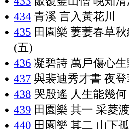
433
飯覆釜山僧 晚知清
434
青溪 言入黃花川
435
田園樂 萋萋春草秋
(五)
436
凝碧詩 萬戶傷心生
437
與裴迪秀才書 夜登
438
哭殷遙 人生能幾何
439
田園樂 其一 采菱
440
田園樂 其二 山下