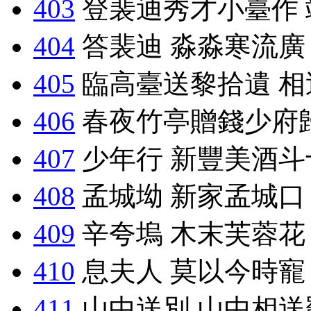
403
登裴迪秀才小臺作 
404
答裴迪 淼淼寒流廣
405
臨高臺送黎拾遺 相
406
春夜竹亭贈錢少府
407
少年行 新豐美酒斗
408
孟城坳 新家孟城口
409
辛夸塢 木末芙蓉花
410
息夫人 莫以今時寵
411
山中送別 山中相送