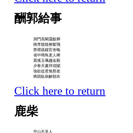
酬郭給事
	洞門高閣靄餘輝

	桃李陰陰柳絮飛

	禁裡疏鐘官舍晚

	省中啼鳥吏人稀

	晨搖玉珮趨金殿

	夕奉天書拜瑣闈

	強欲從君無那老

Click here to return
鹿柴
	空山不見人
