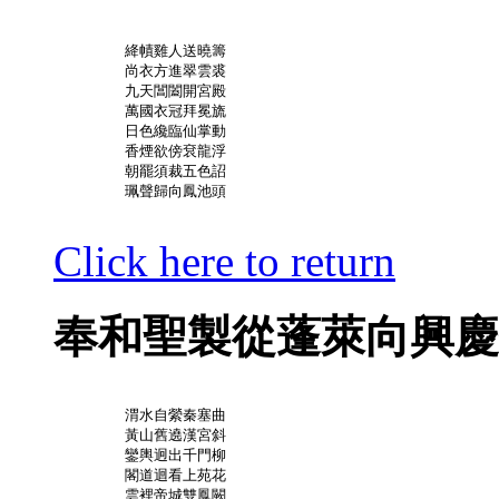
	絳幘雞人送曉籌

	尚衣方進翠雲裘

	九天閶闔開宮殿

	萬國衣冠拜冕旒

	日色纔臨仙掌動

	香煙欲傍袞龍浮

	朝罷須裁五色詔

	珮聲歸向鳳池頭

Click here to return
奉和聖製從蓬萊向興慶
	渭水自縈秦塞曲

	黃山舊遶漢宮斜

	鑾輿迥出千門柳

	閣道迴看上苑花

	雲裡帝城雙鳳闕
