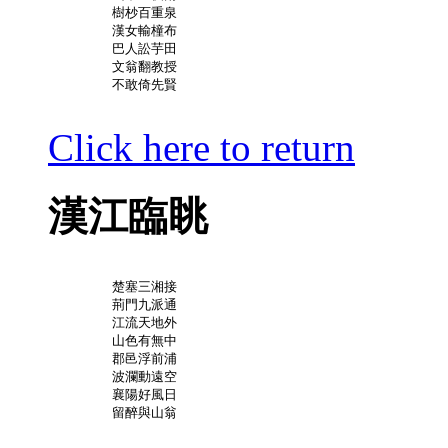
	樹杪百重泉

	漢女輸橦布

	巴人訟芋田

	文翁翻教授

	不敢倚先賢

Click here to return
漢江臨眺
	楚塞三湘接

	荊門九派通

	江流天地外

	山色有無中

	郡邑浮前浦

	波瀾動遠空

	襄陽好風日

	留醉與山翁
