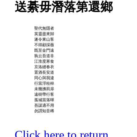
送綦毋潛落第還鄉
	聖代無隱者

	英靈盡來歸

	遂令東山客

	不得顧採薇

	既至金門遠

	孰云吾道非

	江淮度寒食

	京洛縫春衣

	置酒長安道

	同心與我違

	行當浮桂棹

	未幾拂荊扉

	遠樹帶行客

	孤城當落暉

	吾謀適不用

	勿謂知音稀

Click here to return