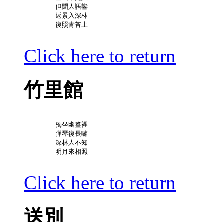
	但聞人語響

	返景入深林

	復照青苔上

Click here to return
竹里館
	獨坐幽篁裡

	彈琴復長嘯

	深林人不知

	明月來相照

Click here to return
送別