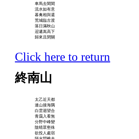
	車馬去閑閑

	流水如有意

	暮禽相與還

	荒城臨古渡

	落日滿秋山

	迢遞嵩高下

	歸來且閉關

Click here to return
終南山
	太乙近天都

	連山接海隅

	白雲迴望合

	青靄入看無

	分野中峰變

	陰晴眾壑殊

	欲投人處宿

	隔水問樵夫
