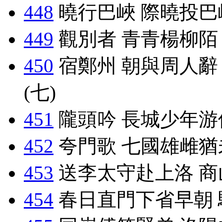
448
曉行巴峽 際曉投巴
449
觀別者 青青楊柳陌
450
宿鄭州 朝與周人辭
(七)
451
隴頭吟 長城少年游
452
夸門歌 七國雄雌猶
453
送李太守赴上洛 商
454
春日直門下省早朝 