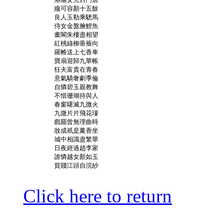
	纔可容顏十五餘

	良人玉勒乘驄馬

	侍女金盤膾鯉魚

	畫閣朱樓盡相望

	紅桃綠柳垂簷向

	羅帷送上七香車

	寶扇迎歸九華帳

	狂夫富貴在青春

	意氣驕奢劇季倫

	自憐碧玉親教舞

	不惜珊瑚持與人

	春窗曙滅九微火

	九微片片飛花璅

	戲罷曾無理曲時

	妝成祇是薰香坐

	城中相識盡繁華

	日夜經過趙李家

	誰憐越女顏如玉

	貧賤江頭自浣紗

Click here to return