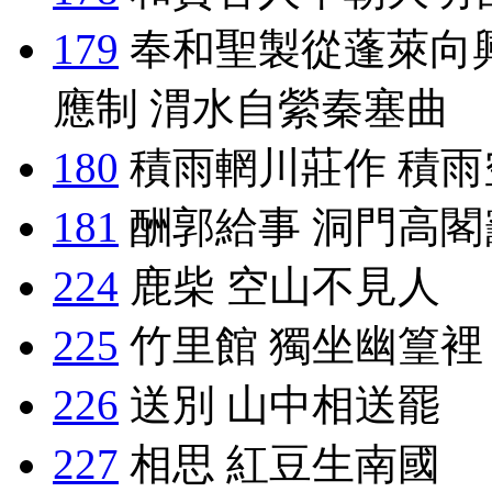
179
奉和聖製從蓬萊向
應制 渭水自縈秦塞曲
180
積雨輞川莊作 積雨
181
酬郭給事 洞門高閣
224
鹿柴 空山不見人
225
竹里館 獨坐幽篁裡
226
送別 山中相送罷
227
相思 紅豆生南國