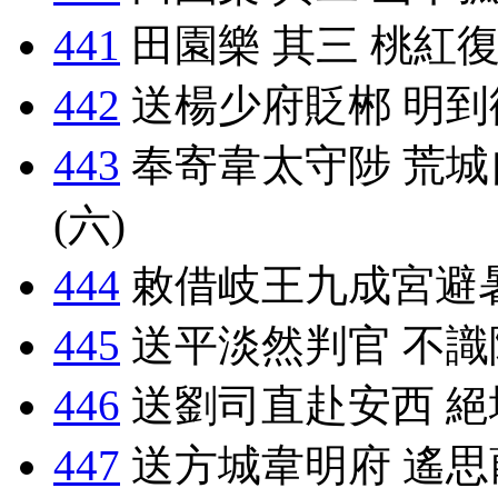
441
田園樂 其三 桃紅
442
送楊少府貶郴 明到
443
奉寄韋太守陟 荒城
(六)
444
敕借岐王九成宮避
445
送平淡然判官 不識
446
送劉司直赴安西 絕
447
送方城韋明府 遙思