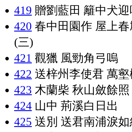
419
贈劉藍田 籬中犬迎
420
春中田園作 屋上春
(三)
421
觀獵 風勁角弓嗚
422
送梓州李使君 萬壑
423
木蘭柴 秋山斂餘照
424
山中 荊溪白日出
425
送別 送君南浦淚如