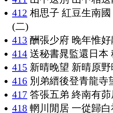
412
相思子 紅豆生南國
(二)
413
酬張少府 晚年惟好
414
送秘書晁監還日本 
415
新晴晚望 新晴原野
416
別弟縉後登青龍寺
417
答張五弟 終南有茆
418
輞川閒居 一從歸白