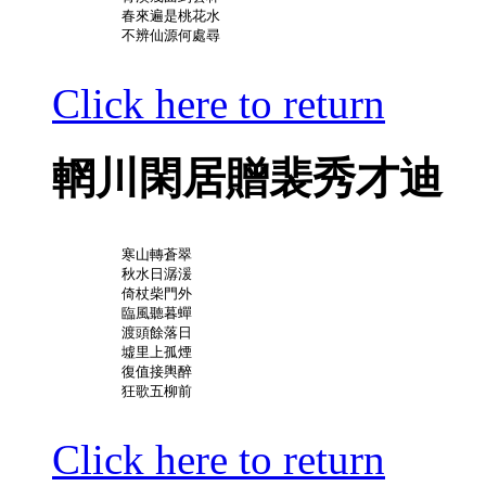
	春來遍是桃花水

	不辨仙源何處尋

Click here to return
輞川閑居贈裴秀才迪
	寒山轉蒼翠

	秋水日潺湲

	倚杖柴門外

	臨風聽暮蟬

	渡頭餘落日

	墟里上孤煙

	復值接輿醉

	狂歌五柳前

Click here to return