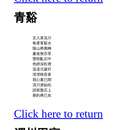
青谿
	言入黃花川

	每逐青谿水

	隨山將萬轉

	趣途無百里

	聲喧亂石中

	色靜深松裡

	漾漾汎菱荇

	澄澄映葭葦

	我心素已閒

	清川澹如此

	請留盤石上

	垂釣將已矣

Click here to return