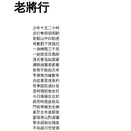
老將行
	少年十五二十時

	步行奪得胡馬騎

	射殺山中白額虎

	肯數鄴下黃鬚兒

	一身轉戰三千里

	一劍曾當百萬師

	漢兵奮迅如霹靂

	虜騎崩騰畏蒺藜

	衛青不敗由天幸

	李廣無功緣數奇

	自從棄置便衰朽

	世事蹉跎成白首

	昔時飛箭無全目

	今日垂楊生左肘

	路旁時賣故侯瓜

	門前學種先生柳

	蒼茫古木連窮巷

	寥落寒山對虛牖

	誓令疏勒出飛泉

	不似潁川空使酒
