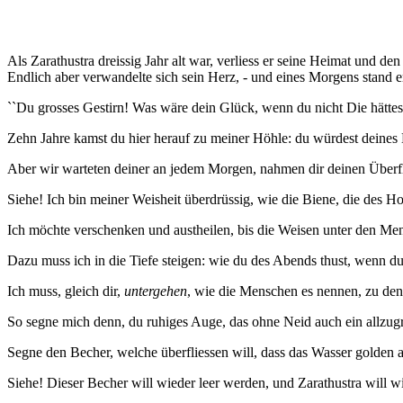
Als Zarathustra dreissig Jahr alt war, verliess er seine Heimat und d
Endlich aber verwandelte sich sein Herz, - und eines Morgens stand er
``Du grosses Gestirn! Was wäre dein Glück, wenn du nicht Die hättes
Zehn Jahre kamst du hier herauf zu meiner Höhle: du würdest deines
Aber wir warteten deiner an jedem Morgen, nahmen dir deinen Überfl
Siehe! Ich bin meiner Weisheit überdrüssig, wie die Biene, die des Ho
Ich möchte verschenken und austheilen, bis die Weisen unter den Me
Dazu muss ich in die Tiefe steigen: wie du des Abends thust, wenn du
Ich muss, gleich dir,
untergehen
, wie die Menschen es nennen, zu dene
So segne mich denn, du ruhiges Auge, das ohne Neid auch ein allzug
Segne den Becher, welche überfliessen will, dass das Wasser golden 
Siehe! Dieser Becher will wieder leer werden, und Zarathustra will 