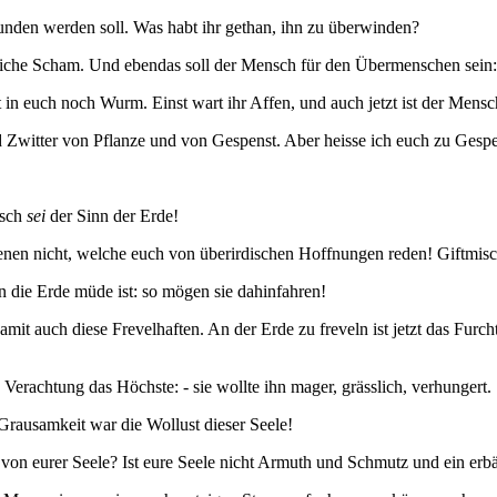
nden werden soll. Was habt ihr gethan, ihn zu überwinden?
liche Scham. Und ebendas soll der Mensch für den Übermenschen sein:
euch noch Wurm. Einst wart ihr Affen, und auch jetzt ist der Mensch 
und Zwitter von Pflanze und von Gespenst. Aber heisse ich euch zu Ges
nsch
sei
der Sinn der Erde!
en nicht, welche euch von überirdischen Hoffnungen reden! Giftmische
en die Erde müde ist: so mögen sie dahinfahren!
damit auch diese Frevelhaften. An der Erde zu freveln ist jetzt das Fur
e Verachtung das Höchste: - sie wollte ihn mager, grässlich, verhungert
Grausamkeit war die Wollust dieser Seele!
 von eurer Seele? Ist eure Seele nicht Armuth und Schmutz und ein er