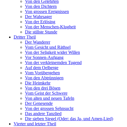
Von den Gelehrten
Von den Dichtern
Von grossen Ereignissen
Der Wahrsager
Von der Erlösing
Von der Menschen-Klugheit
Die stillste Stunde
Dritter Theil
Der Wanderer
Vom Gesicht und Räthsel
Von der Seligkeit wider Willen
Vor Sonnen-Aufgang
Von der verkleinernden Tugend
Auf dem Oelberge
Vom Vorübergehen
Von den Abtrünnigen
Die Heimkehr
Von den drei Bösen
Vom Geist der Schwere
Von alten und neuen Tafeln
Der Genesende
Von der grossen Sehnsucht
Das andere Tanzlied
Die sieben Siegel (Oder: das Ja- und Amen-Lied)
Vierter und letzter Theil