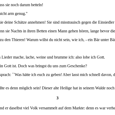
ass sie noch darum betteln!
icht arm genug.''
s sie deine Schätze annehmen! Sie sind misstrauisch gegen die Einsiedl
n sie Nachts in ihren Betten einen Mann gehen hören, lange bevor die 
 den Thieren! Warum willst du nicht sein, wie ich, - ein Bär unter Bä
h Lieder mache, lache, weine und brumme ich: also lobe ich Gott.
in Gott ist. Doch was bringst du uns zum Geschenke?
sprach: ``Was hätte ich euch zu geben! Aber lasst mich schnell davon, d
ollte es denn möglich sein! Dieser alte Heilige hat in seinem Walde noc
3
fand er daselbst viel Volk versammelt auf dem Markte: denn es war verh