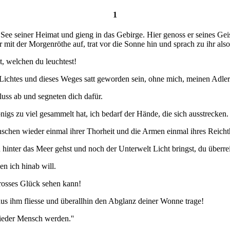
1
en See seiner Heimat und gieng in das Gebirge. Hier genoss er seines G
 mit der Morgenröthe auf, trat vor die Sonne hin und sprach zu ihr also
t, welchen du leuchtest!
 Lichtes und dieses Weges satt geworden sein, ohne mich, meinen Adle
uss ab und segneten dich dafür.
nigs zu viel gesammelt hat, ich bedarf der Hände, die sich ausstrecken.
nschen wieder einmal ihrer Thorheit und die Armen einmal ihres Reich
 hinter das Meer gehst und noch der Unterwelt Licht bringst, du überre
n ich hinab will.
rosses Glück sehen kann!
aus ihm fliesse und überallhin den Abglanz deiner Wonne trage!
wieder Mensch werden.''