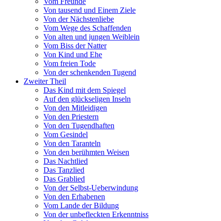
Vom Freunde
Von tausend und Einem Ziele
Von der Nächstenliebe
Vom Wege des Schaffenden
Von alten und jungen Weiblein
Vom Biss der Natter
Von Kind und Ehe
Vom freien Tode
Von der schenkenden Tugend
Zweiter Theil
Das Kind mit dem Spiegel
Auf den glückseligen Inseln
Von den Mitleidigen
Von den Priestern
Von den Tugendhaften
Vom Gesindel
Von den Taranteln
Von den berühmten Weisen
Das Nachtlied
Das Tanzlied
Das Grablied
Von der Selbst-Ueberwindung
Von den Erhabenen
Vom Lande der Bildung
Von der unbefleckten Erkenntniss